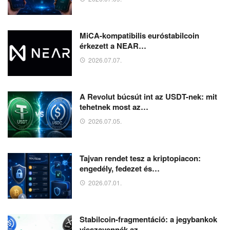
MiCA-kompatibilis euróstabilcoin
érkezett a NEAR…
2026.07.07.
A Revolut búcsút int az USDT-nek: mit
tehetnek most az…
2026.07.05.
Tajvan rendet tesz a kriptopiacon:
engedély, fedezet és…
2026.07.01.
Stabilcoin-fragmentáció: a jegybankok
visszavennék az…