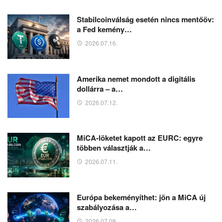
Stabilcoinválság esetén nincs mentőöv:
a Fed kemény…
2026.07.16.
Amerika nemet mondott a digitális
dollárra – a…
2026.07.12.
MiCA-löketet kapott az EURC: egyre
többen választják a…
2026.07.11.
Európa bekeményíthet: jön a MiCA új
szabályozása a…
2026.07.09.