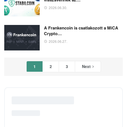
2026.06.30.
A Frankencoin is csatlakozott a MiCA
Crypto…
2026.06.27.
1
2
3
Next