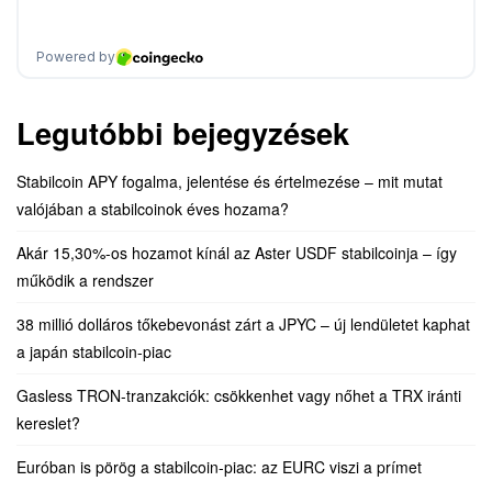
Legutóbbi bejegyzések
Stabilcoin APY fogalma, jelentése és értelmezése – mit mutat
valójában a stabilcoinok éves hozama?
Akár 15,30%-os hozamot kínál az Aster USDF stabilcoinja – így
működik a rendszer
38 millió dolláros tőkebevonást zárt a JPYC – új lendületet kaphat
a japán stabilcoin-piac
Gasless TRON-tranzakciók: csökkenhet vagy nőhet a TRX iránti
kereslet?
Euróban is pörög a stabilcoin-piac: az EURC viszi a prímet