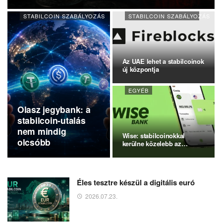
STABILCOIN SZABÁLYOZÁS
STABILCOIN SZABÁLYOZÁS
Az UAE lehet a stabilcoinok
új központja
EGYÉB
Olasz jegybank: a
stabilcoin-utalás
nem mindig
Wise: stabilcoinokkal
olcsóbb
kerülne közelebb az
amerikai…
Éles tesztre készül a digitális euró
2026.07.23.