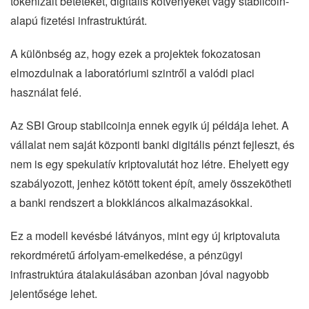
tokenizált betéteket, digitális kötvényeket vagy stabilcoin-
alapú fizetési infrastruktúrát.
A különbség az, hogy ezek a projektek fokozatosan
elmozdulnak a laboratóriumi szintről a valódi piaci
használat felé.
Az SBI Group stabilcoinja ennek egyik új példája lehet. A
vállalat nem saját központi banki digitális pénzt fejleszt, és
nem is egy spekulatív kriptovalutát hoz létre. Ehelyett egy
szabályozott, jenhez kötött tokent épít, amely összekötheti
a banki rendszert a blokkláncos alkalmazásokkal.
Ez a modell kevésbé látványos, mint egy új kriptovaluta
rekordméretű árfolyam-emelkedése, a pénzügyi
infrastruktúra átalakulásában azonban jóval nagyobb
jelentősége lehet.