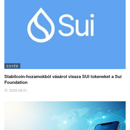
EGYÉB
Stabilcoin-hozamokból vásárol vissza SUI tokeneket a Sui
Foundation
2026.08.01.