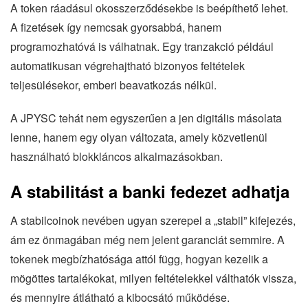
A token ráadásul okosszerződésekbe is beépíthető lehet.
A fizetések így nemcsak gyorsabbá, hanem
programozhatóvá is válhatnak. Egy tranzakció például
automatikusan végrehajtható bizonyos feltételek
teljesülésekor, emberi beavatkozás nélkül.
A JPYSC tehát nem egyszerűen a jen digitális másolata
lenne, hanem egy olyan változata, amely közvetlenül
használható blokkláncos alkalmazásokban.
A stabilitást a banki fedezet adhatja
A stabilcoinok nevében ugyan szerepel a „stabil” kifejezés,
ám ez önmagában még nem jelent garanciát semmire. A
tokenek megbízhatósága attól függ, hogyan kezelik a
mögöttes tartalékokat, milyen feltételekkel válthatók vissza,
és mennyire átlátható a kibocsátó működése.