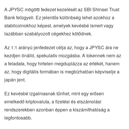
A JPYSC mögötti fedezet kezelését az SBI Shinsei Trust
Bank felügyeli. Ez jelentős különbség lehet azokhoz a
stabilcoinokhoz képest, amelyek kevésbé ismert vagy
lazábban szabályozott cégekhez kötődnek.
Az 1:1 arányú jenfedezet célja az, hogy a JPYSC ára ne
kezdjen önálló, spekulatív mozgásba. A tokennek nem az
a feladata, hogy hirtelen megduplázza az értékét, hanem
az, hogy digitális formában is megbízhatóan képviselje a
japán jent.
Ez kevésbé izgalmasnak tűnhet, mint egy erősen
emelkedő kriptovaluta, a fizetési és elszámolási
rendszerekben azonban éppen a kiszámíthatóság a
legfontosabb.