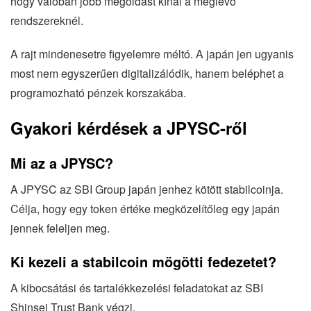
hogy valóban jobb megoldást kínál a meglévő
rendszereknél.
A rajt mindenesetre figyelemre méltó. A japán jen ugyanis
most nem egyszerűen digitalizálódik, hanem beléphet a
programozható pénzek korszakába.
Gyakori kérdések a JPYSC-ről
Mi az a JPYSC?
A JPYSC az SBI Group japán jenhez kötött stabilcoinja.
Célja, hogy egy token értéke megközelítőleg egy japán
jennek feleljen meg.
Ki kezeli a stabilcoin mögötti fedezetet?
A kibocsátási és tartalékkezelési feladatokat az SBI
Shinsei Trust Bank végzi.