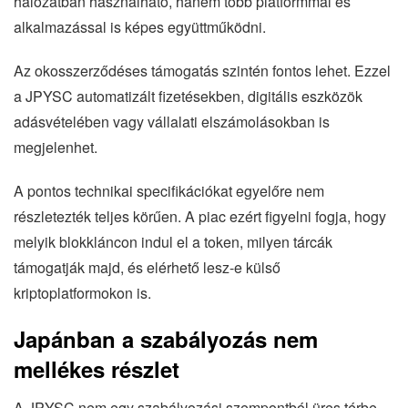
hálózatban használható, hanem több platformmal és
alkalmazással is képes együttműködni.
Az okosszerződéses támogatás szintén fontos lehet. Ezzel
a JPYSC automatizált fizetésekben, digitális eszközök
adásvételében vagy vállalati elszámolásokban is
megjelenhet.
A pontos technikai specifikációkat egyelőre nem
részletezték teljes körűen. A piac ezért figyelni fogja, hogy
melyik blokkláncon indul el a token, milyen tárcák
támogatják majd, és elérhető lesz-e külső
kriptoplatformokon is.
Japánban a szabályozás nem
mellékes részlet
A JPYSC nem egy szabályozási szempontból üres térbe