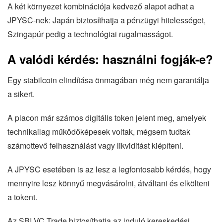
A két környezet kombinációja kedvező alapot adhat a
JPYSC-nek: Japán biztosíthatja a pénzügyi hitelességet,
Szingapúr pedig a technológiai rugalmasságot.
A valódi kérdés: használni fogják-e?
Egy stabilcoin elindítása önmagában még nem garantálja
a sikert.
A piacon már számos digitális token jelent meg, amelyek
technikailag működőképesek voltak, mégsem tudtak
számottevő felhasználást vagy likviditást kiépíteni.
A JPYSC esetében is az lesz a legfontosabb kérdés, hogy
mennyire lesz könnyű megvásárolni, átváltani és elkölteni
a tokent.
Az SBI VC Trade biztosíthatja az induló kereskedési