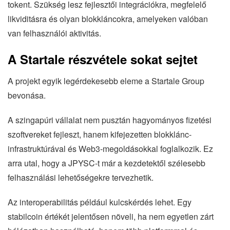
tokent. Szükség lesz fejlesztői integrációkra, megfelelő
likviditásra és olyan blokkláncokra, amelyeken valóban
van felhasználói aktivitás.
A Startale részvétele sokat sejtet
A projekt egyik legérdekesebb eleme a Startale Group
bevonása.
A szingapúri vállalat nem pusztán hagyományos fizetési
szoftvereket fejleszt, hanem kifejezetten blokklánc-
infrastruktúrával és Web3-megoldásokkal foglalkozik. Ez
arra utal, hogy a JPYSC-t már a kezdetektől szélesebb
felhasználási lehetőségekre tervezhetik.
Az interoperabilitás például kulcskérdés lehet. Egy
stabilcoin értékét jelentősen növeli, ha nem egyetlen zárt