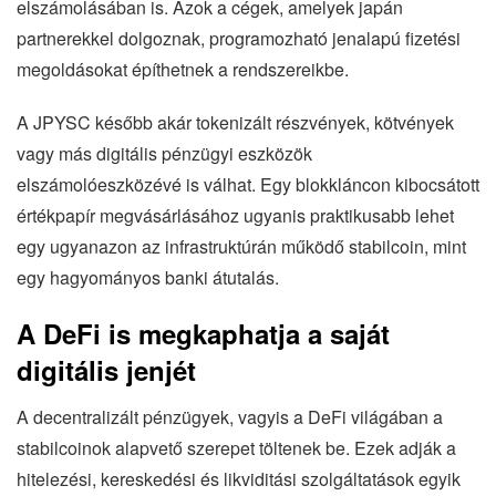
elszámolásában is. Azok a cégek, amelyek japán
partnerekkel dolgoznak, programozható jenalapú fizetési
megoldásokat építhetnek a rendszereikbe.
A JPYSC később akár tokenizált részvények, kötvények
vagy más digitális pénzügyi eszközök
elszámolóeszközévé is válhat. Egy blokkláncon kibocsátott
értékpapír megvásárlásához ugyanis praktikusabb lehet
egy ugyanazon az infrastruktúrán működő stabilcoin, mint
egy hagyományos banki átutalás.
A DeFi is megkaphatja a saját
digitális jenjét
A decentralizált pénzügyek, vagyis a DeFi világában a
stabilcoinok alapvető szerepet töltenek be. Ezek adják a
hitelezési, kereskedési és likviditási szolgáltatások egyik