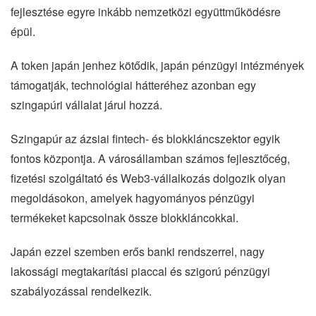
fejlesztése egyre inkább nemzetközi együttműködésre
épül.
A token japán jenhez kötődik, japán pénzügyi intézmények
támogatják, technológiai hátteréhez azonban egy
szingapúri vállalat járul hozzá.
Szingapúr az ázsiai fintech- és blokkláncszektor egyik
fontos központja. A városállamban számos fejlesztőcég,
fizetési szolgáltató és Web3-vállalkozás dolgozik olyan
megoldásokon, amelyek hagyományos pénzügyi
termékeket kapcsolnak össze blokkláncokkal.
Japán ezzel szemben erős banki rendszerrel, nagy
lakossági megtakarítási piaccal és szigorú pénzügyi
szabályozással rendelkezik.