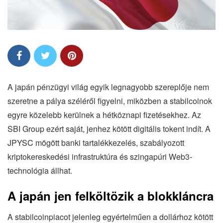
A japán pénzügyi világ egyik legnagyobb szereplője nem
szeretne a pálya széléről figyelni, miközben a stabilcoinok
egyre közelebb kerülnek a hétköznapi fizetésekhez. Az
SBI Group ezért saját, jenhez kötött digitális tokent indít. A
JPYSC mögött banki tartalékkezelés, szabályozott
kriptokereskedési infrastruktúra és szingapúri Web3-
technológia állhat.
A japán jen felköltözik a blokkláncra
A stabilcoinpiacot jelenleg egyértelműen a dollárhoz kötött