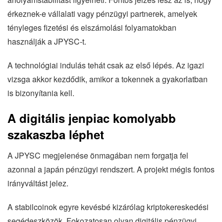
érkeznek-e vállalati vagy pénzügyi partnerek, amelyek
tényleges fizetési és elszámolási folyamatokban
használják a JPYSC-t.
A technológiai indulás tehát csak az első lépés. Az igazi
vizsga akkor kezdődik, amikor a tokennek a gyakorlatban
is bizonyítania kell.
A digitális jenpiac komolyabb
szakaszba léphet
A JPYSC megjelenése önmagában nem forgatja fel
azonnal a japán pénzügyi rendszert. A projekt mégis fontos
irányváltást jelez.
A stabilcoinok egyre kevésbé kizárólag kriptokereskedési
segédeszközök. Fokozatosan olyan digitális pénzügyi