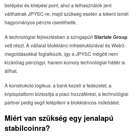
belépési és kilépési pont, ahol a felhasználók jent
válthatnak JPYSC-re, majd szükség esetén a tokent ismét
hagyományos pénzre cserélhetik.
A technológiai fejlesztésben a szingapúri
Startale Group
vett részt. A vállalat blokklánc-infrastruktúrával és Web3-
megoldásokkal foglalkozik, így a JPYSC mögött nem
kizárólag pénzügyi, hanem komoly technológiai háttér is
állhat.
A konstrukció logikus: a bank kezeli a fedezetet, a
kriptoplatform biztosítja a piaci hozzáférést, a technológiai
partner pedig segít felépíteni a blokkláncos működést.
Miért van szükség egy jenalapú
stabilcoinra?