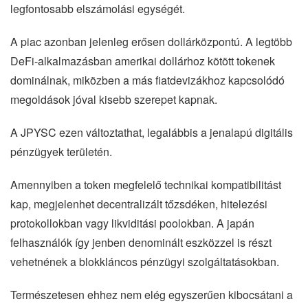
legfontosabb elszámolási egységét.
A piac azonban jelenleg erősen dollárközpontú. A legtöbb
DeFi-alkalmazásban amerikai dollárhoz kötött tokenek
dominálnak, miközben a más fiatdevizákhoz kapcsolódó
megoldások jóval kisebb szerepet kapnak.
A JPYSC ezen változtathat, legalábbis a jenalapú digitális
pénzügyek területén.
Amennyiben a token megfelelő technikai kompatibilitást
kap, megjelenhet decentralizált tőzsdéken, hitelezési
protokollokban vagy likviditási poolokban. A japán
felhasználók így jenben denominált eszközzel is részt
vehetnének a blokkláncos pénzügyi szolgáltatásokban.
Természetesen ehhez nem elég egyszerűen kibocsátani a