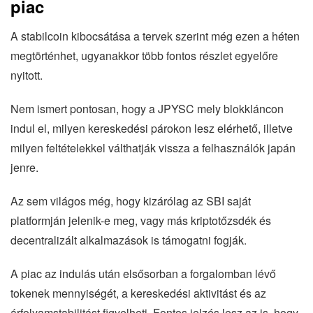
piac
A stabilcoin kibocsátása a tervek szerint még ezen a héten
megtörténhet, ugyanakkor több fontos részlet egyelőre
nyitott.
Nem ismert pontosan, hogy a JPYSC mely blokkláncon
indul el, milyen kereskedési párokon lesz elérhető, illetve
milyen feltételekkel válthatják vissza a felhasználók japán
jenre.
Az sem világos még, hogy kizárólag az SBI saját
platformján jelenik-e meg, vagy más kriptotőzsdék és
decentralizált alkalmazások is támogatni fogják.
A piac az indulás után elsősorban a forgalomban lévő
tokenek mennyiségét, a kereskedési aktivitást és az
árfolyamstabilitást figyelheti. Fontos jelzés lesz az is, hogy