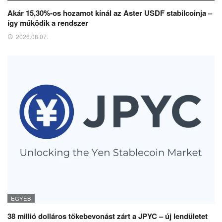
Akár 15,30%-os hozamot kínál az Aster USDF stabilcoinja –
így működik a rendszer
2026.08.07.
EGYÉB
38 millió dolláros tőkebevonást zárt a JPYC – új lendületet