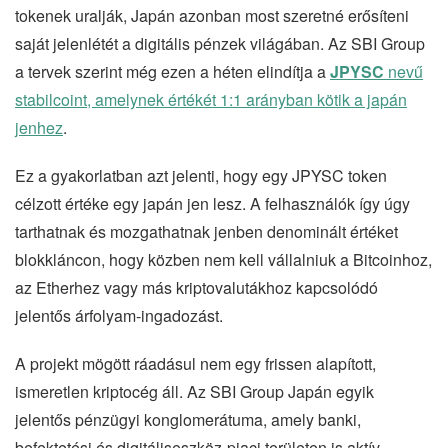
tokenek uralják, Japán azonban most szeretné erősíteni
saját jelenlétét a digitális pénzek világában. Az SBI Group
a tervek szerint még ezen a héten elindítja a
JPYSC
nevű
stabilcoint, amelynek értékét 1:1 arányban kötik a japán
jenhez
.
Ez a gyakorlatban azt jelenti, hogy egy JPYSC token
célzott értéke egy japán jen lesz. A felhasználók így úgy
tarthatnak és mozgathatnak jenben denominált értéket
blokkláncon, hogy közben nem kell vállalniuk a Bitcoinhoz,
az Etherhez vagy más kriptovalutákhoz kapcsolódó
jelentős árfolyam-ingadozást.
A projekt mögött ráadásul nem egy frissen alapított,
ismeretlen kriptocég áll. Az SBI Group Japán egyik
jelentős pénzügyi konglomerátuma, amely banki,
befektetési és digitáliseszköz-piaci területen is aktív.