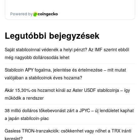
Legutóbbi bejegyzések
Saját stabilcoinnal védenék a helyi pénzt? Az IMF szerint ebből
még nagyobb dollárosodás lehet
Stabilcoin APY fogalma, jelentése és értelmezése – mit mutat
valójában a stabilcoinok éves hozama?
Akár 15,30%-os hozamot kínál az Aster USDF stabilcoinja – így
működik a rendszer
38 millió dolláros tőkebevonást zárt a JPYC – új lendületet kaphat
a japán stabilcoin-piac
Gasless TRON-tranzakciók: csökkenhet vagy nőhet a TRX iránti
kereslet?