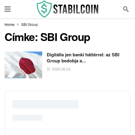
Home
SBI Group
Címke:
SBI Group
Digitális jen banki háttérrel: az SBI
Group bedobja a…
2026.06.24.