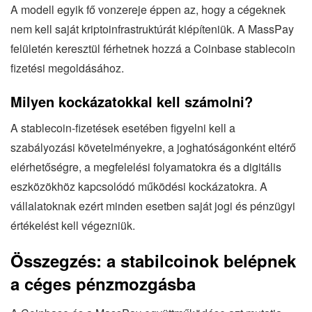
A modell egyik fő vonzereje éppen az, hogy a cégeknek
nem kell saját kriptoinfrastruktúrát kiépíteniük. A MassPay
felületén keresztül férhetnek hozzá a Coinbase stablecoin
fizetési megoldásához.
Milyen kockázatokkal kell számolni?
A stablecoin-fizetések esetében figyelni kell a
szabályozási követelményekre, a joghatóságonként eltérő
elérhetőségre, a megfelelési folyamatokra és a digitális
eszközökhöz kapcsolódó működési kockázatokra. A
vállalatoknak ezért minden esetben saját jogi és pénzügyi
értékelést kell végezniük.
Összegzés: a stabilcoinok belépnek
a céges pénzmozgásba