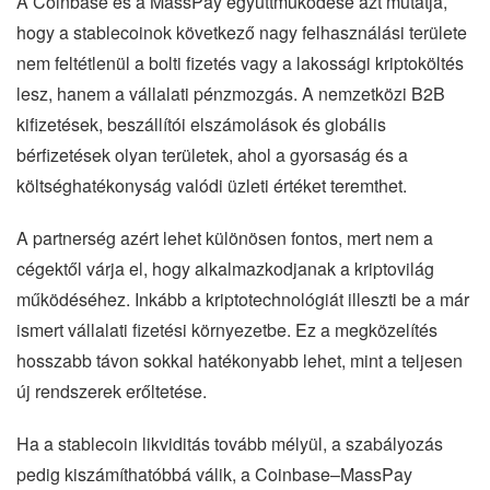
A Coinbase és a MassPay együttműködése azt mutatja,
hogy a stablecoinok következő nagy felhasználási területe
nem feltétlenül a bolti fizetés vagy a lakossági kriptoköltés
lesz, hanem a vállalati pénzmozgás. A nemzetközi B2B
kifizetések, beszállítói elszámolások és globális
bérfizetések olyan területek, ahol a gyorsaság és a
költséghatékonyság valódi üzleti értéket teremthet.
A partnerség azért lehet különösen fontos, mert nem a
cégektől várja el, hogy alkalmazkodjanak a kriptovilág
működéséhez. Inkább a kriptotechnológiát illeszti be a már
ismert vállalati fizetési környezetbe. Ez a megközelítés
hosszabb távon sokkal hatékonyabb lehet, mint a teljesen
új rendszerek erőltetése.
Ha a stablecoin likviditás tovább mélyül, a szabályozás
pedig kiszámíthatóbbá válik, a Coinbase–MassPay