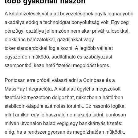
több gyakorlati haszon
A kriptofizetések vállalati bevezetésének egyik legnagyobb
akadálya eddig a technológiai bonyolultság volt. Egy cég
pénzügyi osztálya jellemzően nem akar privát kulcsokkal,
blokklánc-hálózatokkal, gázdíjakkal vagy
tokenstandardokkal foglalkozni. A legtöbb vállalat
egyszerűen működő, auditálható és szabályozási
szempontból kezelhető fizetési megoldást keres.
Pontosan erre próbál választ adni a Coinbase és a
MassPay integrációja. A vállalati ügyfél a megszokott
fizetési környezetben dolgozhat, miközben a háttérben
stabilcoin-alapú elszámolás történik. Ez hasonló logika,
mint amikor egy felhasználó nem akarja tudni, pontosan
milyen útvonalon halad végig egy bankkártyás fizetés:
elég, ha a rendszer gyorsan és megbízhatóan működik.