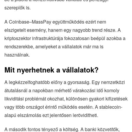
szereplők is.
A Coinbase–MassPay együttműködés ezért nem
elszigetelt esemény, hanem egy nagyobb trend része. A
kriptoszektor infrastruktúrája fokozatosan beépül azokba a
rendszerekbe, amelyeket a vállalatok már ma is
használnak.
Mit nyerhetnek a vállalatok?
A legkézzelfoghatóbb előny a gyorsaság. Egy nemzetközi
átutalásnál a napokban mérhető várakozási idő komoly
likviditási problémát okozhat, különösen gyakori kifizetések
vagy több országot érintő működés esetén. A stablecoin-
alapú elszámolás ezt jelentősen lerövidítheti.
A második fontos tényező a költség. A banki közvetítők,