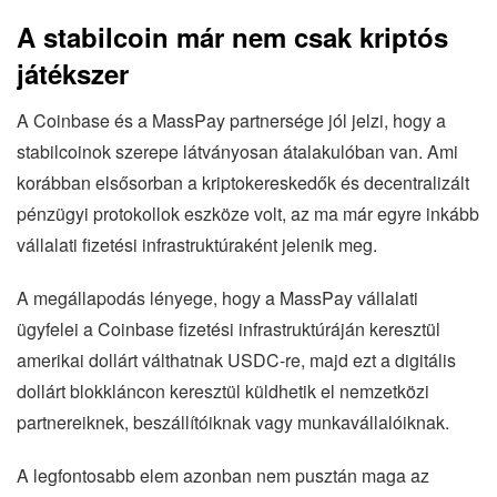
A stabilcoin már nem csak kriptós
játékszer
A Coinbase és a MassPay partnersége jól jelzi, hogy a
stabilcoinok szerepe látványosan átalakulóban van. Ami
korábban elsősorban a kriptokereskedők és decentralizált
pénzügyi protokollok eszköze volt, az ma már egyre inkább
vállalati fizetési infrastruktúraként jelenik meg.
A megállapodás lényege, hogy a MassPay vállalati
ügyfelei a Coinbase fizetési infrastruktúráján keresztül
amerikai dollárt válthatnak USDC-re, majd ezt a digitális
dollárt blokkláncon keresztül küldhetik el nemzetközi
partnereiknek, beszállítóiknak vagy munkavállalóiknak.
A legfontosabb elem azonban nem pusztán maga az