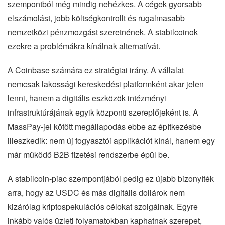
szempontból még mindig nehézkes. A cégek gyorsabb
elszámolást, jobb költségkontrollt és rugalmasabb
nemzetközi pénzmozgást szeretnének. A stabilcoinok
ezekre a problémákra kínálnak alternatívát.
A Coinbase számára ez stratégiai irány. A vállalat
nemcsak lakossági kereskedési platformként akar jelen
lenni, hanem a digitális eszközök intézményi
infrastruktúrájának egyik központi szereplőjeként is. A
MassPay-jel kötött megállapodás ebbe az építkezésbe
illeszkedik: nem új fogyasztói applikációt kínál, hanem egy
már működő B2B fizetési rendszerbe épül be.
A stabilcoin-piac szempontjából pedig ez újabb bizonyíték
arra, hogy az USDC és más digitális dollárok nem
kizárólag kriptospekulációs célokat szolgálnak. Egyre
inkább valós üzleti folyamatokban kaphatnak szerepet,