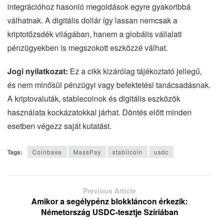
integrációhoz hasonló megoldások egyre gyakoribbá
válhatnak. A digitális dollár így lassan nemcsak a
kriptotőzsdék világában, hanem a globális vállalati
pénzügyekben is megszokott eszközzé válhat.
Jogi nyilatkozat:
Ez a cikk kizárólag tájékoztató jellegű,
és nem minősül pénzügyi vagy befektetési tanácsadásnak.
A kriptovaluták, stablecoinok és digitális eszközök
használata kockázatokkal járhat. Döntés előtt minden
esetben végezz saját kutatást.
Tags:
Coinbase
MassPay
stabilcoin
usdc
Previous Article
Amikor a segélypénz blokkláncon érkezik:
Németország USDC-tesztje Szíriában