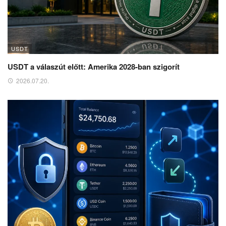
USDT
USDT a válaszút előtt: Amerika 2028-ban szigorít
2026.07.20.