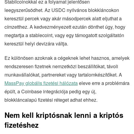
Stabilcoinokkal ez a folyamat jelentősen
leegyszerűsödhet. Az USDC nyilvános blokkláncokon
keresztül percek vagy akár másodpercek alatt eljuthat a
címzetthez. A kedvezményezett ezután dönthet úgy, hogy
megtartja a stablecoint, vagy egy támogatott szolgáltatón
keresztül helyi devizára váltja.
Ez különösen azoknak a cégeknek lehet hasznos, amelyek
rendszeresen fizetnek nemzetközi beszállítókat, távoli
munkavállalókat, partnereket vagy tartalomkészítőket. A
MassPay globális fizetési hálózata
eleve erre a problémára
épült, a Coinbase integrációja pedig egy új,
blokkláncalapú fizetési réteget adhat ehhez.
Nem kell kriptósnak lenni a kriptós
fizetéshez