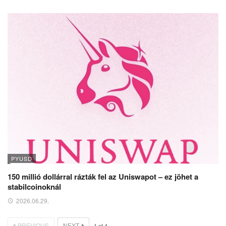
PYUSD
150 millió dollárral rázták fel az Uniswapot – ez jöhet a
stabilcoinoknál
2026.06.29.
PREVIOUS
NEXT
1
of
4