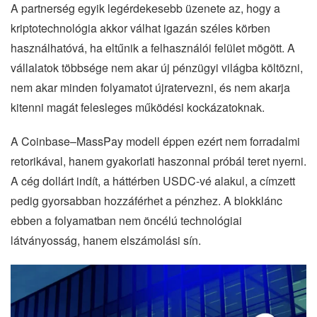
A partnerség egyik legérdekesebb üzenete az, hogy a
kriptotechnológia akkor válhat igazán széles körben
használhatóvá, ha eltűnik a felhasználói felület mögött. A
vállalatok többsége nem akar új pénzügyi világba költözni,
nem akar minden folyamatot újratervezni, és nem akarja
kitenni magát felesleges működési kockázatoknak.
A Coinbase–MassPay modell éppen ezért nem forradalmi
retorikával, hanem gyakorlati haszonnal próbál teret nyerni.
A cég dollárt indít, a háttérben USDC-vé alakul, a címzett
pedig gyorsabban hozzáférhet a pénzhez. A blokklánc
ebben a folyamatban nem öncélú technológiai
látványosság, hanem elszámolási sín.