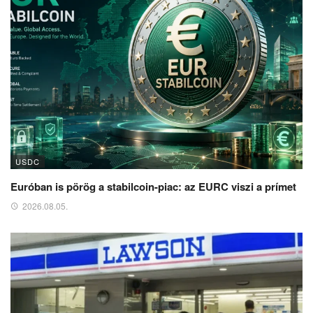
USDC
Euróban is pörög a stabilcoin-piac: az EURC viszi a prímet
2026.08.05.