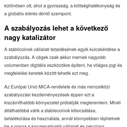
különösen ott, ahol a gyorsaság, a költséghatékonyság és
a globális elérés döntő szempont.
A szabályozás lehet a következő
nagy katalizátor
A stabilcoinok vállalati terjedésének egyik kulcskérdése a
szabályozás. A cégek csak akkor mernek nagyobb
volumenben digitális eszközökre építeni, ha világos jogi és
megfelelési keretek között tehetik ezt meg.
Az Európai Unió MiCA-rendelete és más nemzetközi
szabályozási kezdeményezések éppen ezt a
kiszámíthatóbb környezetet próbálják megteremteni. Minél
átláthatóbbá válik a stablecoinok kibocsátása,
tartalékolása és használata, annál könnyebben léphetnek
be a piacra a konzervatívabb vállalati és pénzügyi