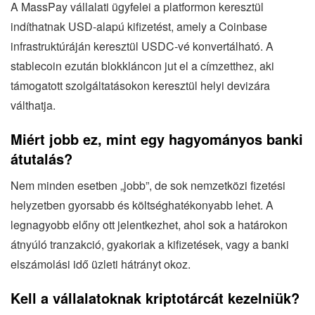
A MassPay vállalati ügyfelei a platformon keresztül
indíthatnak USD-alapú kifizetést, amely a Coinbase
infrastruktúráján keresztül USDC-vé konvertálható. A
stablecoin ezután blokkláncon jut el a címzetthez, aki
támogatott szolgáltatásokon keresztül helyi devizára
válthatja.
Miért jobb ez, mint egy hagyományos banki
átutalás?
Nem minden esetben „jobb”, de sok nemzetközi fizetési
helyzetben gyorsabb és költséghatékonyabb lehet. A
legnagyobb előny ott jelentkezhet, ahol sok a határokon
átnyúló tranzakció, gyakoriak a kifizetések, vagy a banki
elszámolási idő üzleti hátrányt okoz.
Kell a vállalatoknak kriptotárcát kezelniük?