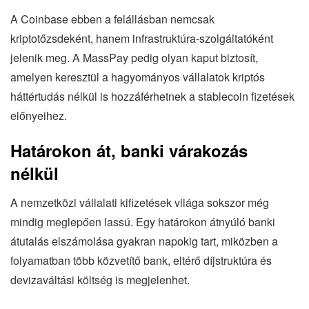
A Coinbase ebben a felállásban nemcsak
kriptotőzsdeként, hanem infrastruktúra-szolgáltatóként
jelenik meg. A MassPay pedig olyan kaput biztosít,
amelyen keresztül a hagyományos vállalatok kriptós
háttértudás nélkül is hozzáférhetnek a stablecoin fizetések
előnyeihez.
Határokon át, banki várakozás
nélkül
A nemzetközi vállalati kifizetések világa sokszor még
mindig meglepően lassú. Egy határokon átnyúló banki
átutalás elszámolása gyakran napokig tart, miközben a
folyamatban több közvetítő bank, eltérő díjstruktúra és
devizaváltási költség is megjelenhet.