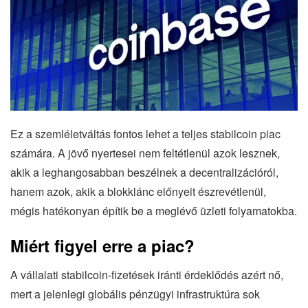
Ez a szemléletváltás fontos lehet a teljes stabilcoin piac
számára. A jövő nyertesei nem feltétlenül azok lesznek,
akik a leghangosabban beszélnek a decentralizációról,
hanem azok, akik a blokklánc előnyeit észrevétlenül,
mégis hatékonyan építik be a meglévő üzleti folyamatokba.
Miért figyel erre a piac?
A vállalati stabilcoin-fizetések iránti érdeklődés azért nő,
mert a jelenlegi globális pénzügyi infrastruktúra sok