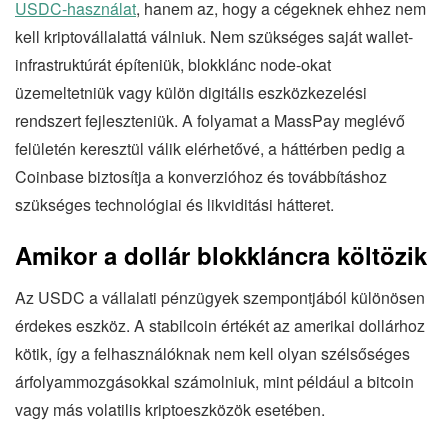
USDC-használat
, hanem az, hogy a cégeknek ehhez nem
kell kriptovállalattá válniuk. Nem szükséges saját wallet-
infrastruktúrát építeniük, blokklánc node-okat
üzemeltetniük vagy külön digitális eszközkezelési
rendszert fejleszteniük. A folyamat a MassPay meglévő
felületén keresztül válik elérhetővé, a háttérben pedig a
Coinbase biztosítja a konverzióhoz és továbbításhoz
szükséges technológiai és likviditási hátteret.
Amikor a dollár blokkláncra költözik
Az USDC a vállalati pénzügyek szempontjából különösen
érdekes eszköz. A stabilcoin értékét az amerikai dollárhoz
kötik, így a felhasználóknak nem kell olyan szélsőséges
árfolyammozgásokkal számolniuk, mint például a bitcoin
vagy más volatilis kriptoeszközök esetében.