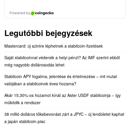
Legutóbbi bejegyzések
Mastercard: új szintre léphetnek a stabilcoin-fizetések
Saját stabilcoinnal védenék a helyi pénzt? Az IMF szerint ebből
még nagyobb dollárosodás lehet
Stabilcoin APY fogalma, jelentése és értelmezése – mit mutat
valójában a stabilcoinok éves hozama?
Akár 15,30%-os hozamot kínál az Aster USDF stabilcoinja – így
működik a rendszer
38 millió dolláros tőkebevonást zárt a JPYC – új lendületet kaphat
a japán stabilcoin-piac