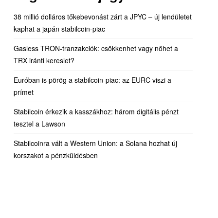
38 millió dolláros tőkebevonást zárt a JPYC – új lendületet
kaphat a japán stabilcoin-piac
Gasless TRON-tranzakciók: csökkenhet vagy nőhet a
TRX iránti kereslet?
Euróban is pörög a stabilcoin-piac: az EURC viszi a
prímet
Stabilcoin érkezik a kasszákhoz: három digitális pénzt
tesztel a Lawson
Stabilcoinra vált a Western Union: a Solana hozhat új
korszakot a pénzküldésben