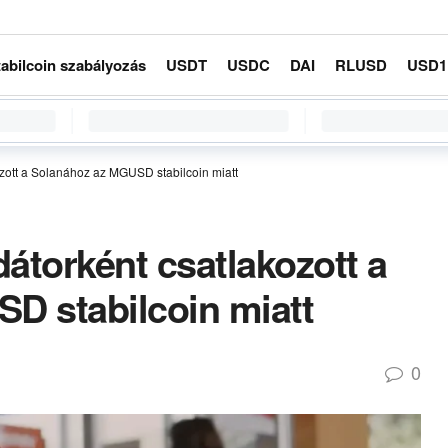
tabilcoin szabályozás
USDT
USDC
DAI
RLUSD
USD1
zott a Solanához az MGUSD stabilcoin miatt
átorként csatlakozott a
D stabilcoin miatt
0