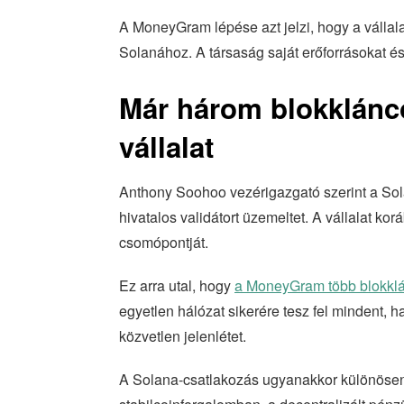
A MoneyGram lépése azt jelzi, hogy a vállal
Solanához. A társaság saját erőforrásokat és
Már három blokklánco
vállalat
Anthony Soohoo vezérigazgató szerint a So
hivatalos validátort üzemeltet. A vállalat ko
csomópontját.
Ez arra utal, hogy
a MoneyGram több blokklán
egyetlen hálózat sikerére tesz fel mindent,
közvetlen jelenlétet.
A Solana-csatlakozás ugyanakkor különösen fo