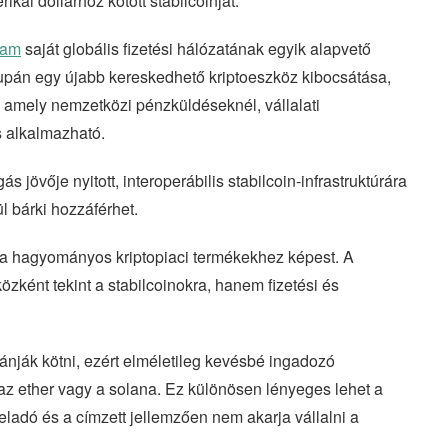
ai dollárhoz kötött stabilcoinját.
ram
saját globális fizetési hálózatának egyik alapvető
upán egy újabb kereskedhető kriptoeszköz kibocsátása,
, amely nemzetközi pénzküldéseknél, vállalati
s alkalmazható.
jövője nyitott, interoperábilis stabilcoin-infrastruktúrára
ül bárki hozzáférhet.
t a hagyományos kriptopiaci termékekhez képest. A
ként tekint a stabilcoinokra, hanem fizetési és
nják kötni, ezért elméletileg kevésbé ingadozó
, az ether vagy a solana. Ez különösen lényeges lehet a
ladó és a címzett jellemzően nem akarja vállalni a