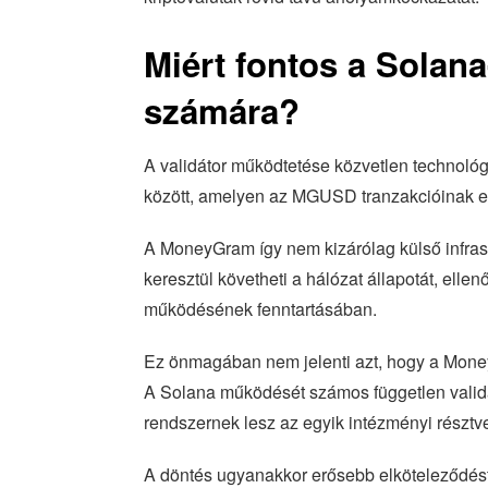
Miért fontos a Solan
számára?
A validátor működtetése közvetlen technológ
között, amelyen az MGUSD tranzakcióinak eg
A MoneyGram így nem kizárólag külső infras
keresztül követheti a hálózat állapotát, ellen
működésének fenntartásában.
Ez önmagában nem jelenti azt, hogy a Money
A Solana működését számos független validá
rendszernek lesz az egyik intézményi résztv
A döntés ugyanakkor erősebb elköteleződést 