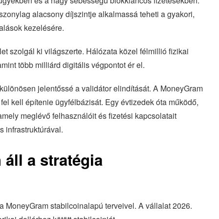
nzügyekben és a nagy sebességű blokkláncos fizetésekben.
zonylag alacsony díjszintje alkalmassá teheti a gyakori,
alások kezelésére.
 szolgál ki világszerte. Hálózata közel félmillió fizikai
mint több milliárd digitális végpontot ér el.
 különösen jelentőssé a validátor elindítását. A MoneyGram
el kell építenie ügyfélbázisát. Egy évtizedek óta működő,
amely meglévő felhasználóit és fizetési kapcsolatait
infrastruktúrával.
ll a stratégia
 a MoneyGram stabilcoinalapú terveivel. A vállalat 2026.