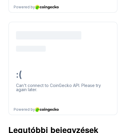
Legutóbbi bejegyzések