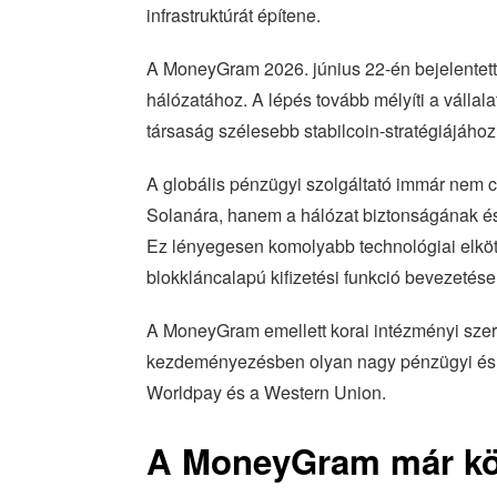
infrastruktúrát építene.
A MoneyGram 2026. június 22-én bejelentette
hálózatához. A lépés tovább mélyíti a vállala
társaság szélesebb stabilcoin-stratégiájához
A globális pénzügyi szolgáltató immár nem c
Solanára, hanem a hálózat biztonságának és 
Ez lényegesen komolyabb technológiai elköte
blokkláncalapú kifizetési funkció bevezetése
A MoneyGram emellett korai intézményi szer
kezdeményezésben olyan nagy pénzügyi és fiz
Worldpay és a Western Union.
A MoneyGram már köz