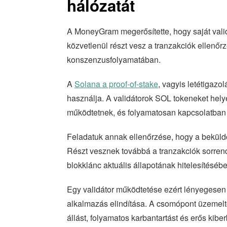
hálózatát
A MoneyGram megerősítette, hogy saját vali
közvetlenül részt vesz a tranzakciók ellenőr
konszenzusfolyamatában.
A
Solana a proof-of-stake
, vagyis letétigaz
használja. A validátorok SOL tokeneket helyez
működtetnek, és folyamatosan kapcsolatban 
Feladatuk annak ellenőrzése, hogy a beküldö
Részt vesznek továbbá a tranzakciók sorrend
blokklánc aktuális állapotának hitelesítésébe
Egy validátor működtetése ezért lényegesen n
alkalmazás elindítása. A csomópont üzemelte
állást, folyamatos karbantartást és erős kiber