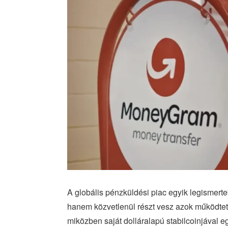
A globális pénzküldési piac egyik legismert
hanem közvetlenül részt vesz azok működteté
miközben saját dolláralapú stabilcoinjával eg