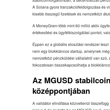
stabilcoinforgalomban, a decentralizált pé
A Solana gyors tranzakciófeldolgozása és vis
kisebb összegű fizetések és nemzetközi átut
A MoneyGram több mint 60 millió aktív ügyfelet
értékesítési és ügyfélkiszolgálási pontot, vala
Éppen ez a globális elosztási rendszer teszi
nem egy blokkláncos startup, amelynek még f
nemzetközi pénzküldési vállalatról van szó, 
fokozatosan összekapcsolhatja a blokkláncos 
Az MGUSD stabilcoin á
középpontjában
A validátor elindítása közvetlenül összefügg