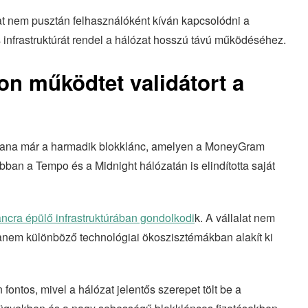
at nem pusztán felhasználóként kíván kapcsolódni a
 infrastruktúrát rendel a hálózat hosszú távú működéséhez.
n működtet validátort a
lana már a harmadik blokklánc, amelyen a MoneyGram
rábban a Tempo és a Midnight hálózatán is elindította saját
cra épülő infrastruktúrában gondolkodi
k. A vállalat nem
 hanem különböző technológiai ökoszisztémákban alakít ki
ntos, mivel a hálózat jelentős szerepet tölt be a