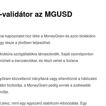
a-validátor az MGUSD
iai kapcsolatot hoz létre a MoneyGram és azon blokklánc
y része a jövőben teljesülhet.
truktúra-szolgáltatókra támaszkodik. Saját csomóponton
őrizheti a tranzakciókat, és részt vehet a Solana
Gram közvetlenül irányítaná vagy ellenőrizné a hálózatot.
tor biztosítja, a MoneyGram pedig ennek a szélesebb
evője.
jelez, mint egy egyszerű stabilcoin-kibocsátás. Egy