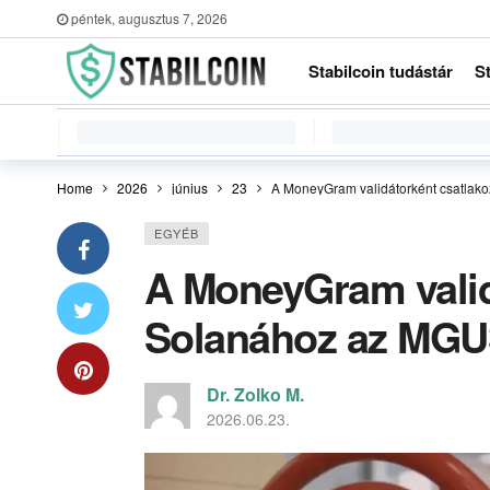
péntek, augusztus 7, 2026
Stabilcoin tudástár
S
Home
2026
június
23
A MoneyGram validátorként csatlako
EGYÉB
A MoneyGram valid
Solanához az MGUS
Dr. Zolko M.
2026.06.23.