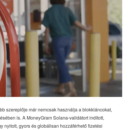
ebb szereplője már nemcsak használja a blokkláncokat,
sében is. A MoneyGram Solana-validátort indított,
y nyitott, gyors és globálisan hozzáférhető fizetési