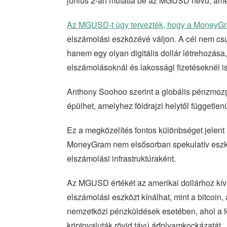
június 2-án mutatta be az MGUSD nevű, amerik
Az MGUSD-t úgy tervezték, hogy a MoneyG
elszámolási eszközévé váljon. A cél nem cs
hanem egy olyan digitális dollár létrehozása
elszámolásoknál és lakossági fizetéseknél i
Anthony Soohoo szerint a globális pénzmozgás 
épülhet, amelyhez földrajzi helytől független
Ez a megközelítés fontos különbséget jelen
MoneyGram nem elsősorban spekulatív eszköz
elszámolási infrastruktúraként.
Az MGUSD értékét az amerikai dollárhoz kívá
elszámolási eszközt kínálhat, mint a bitcoin
nemzetközi pénzküldések esetében, ahol a fe
kriptovaluták rövid távú árfolyamkockázatát.