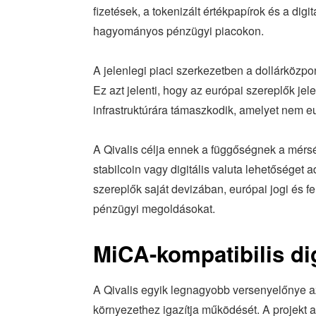
fizetések, a tokenizált értékpapírok és a di
hagyományos pénzügyi piacokon.
A jelenlegi piaci szerkezetben a dollárközpo
Ez azt jelenti, hogy az európai szereplők jele
infrastruktúrára támaszkodik, amelyet nem e
A Qivalis célja ennek a függőségnek a mérs
stabilcoin vagy digitális valuta lehetőséget 
szereplők saját devizában, európai jogi és f
pénzügyi megoldásokat.
MiCA-kompatibilis dig
A Qivalis egyik legnagyobb versenyelőnye az
környezethez igazítja működését. A projekt