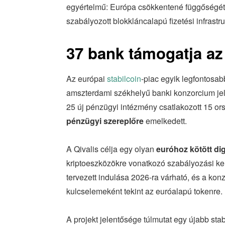
egyértelmű: Európa csökkentené függőségét a
szabályozott blokkláncalapú fizetési infrastru
37 bank támogatja az 
Az európai
stabilcoin
-piac egyik legfontos
amszterdami székhelyű banki konzorcium jel
25 új pénzügyi intézmény csatlakozott 15 or
pénzügyi szereplőre
emelkedett.
A Qivalis célja egy olyan
euróhoz kötött dig
kriptoeszközökre vonatkozó szabályozási ke
tervezett indulása 2026-ra várható, és a konz
kulcselemeként tekint az euróalapú tokenre.
A projekt jelentősége túlmutat egy újabb sta