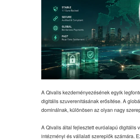
A Qivalis kezdeményezésének egyik legfonto
digitális szuverenitásának erősítése. A globá
dominálnak, különösen az olyan nagy szere
A Qivalis által fejlesztett euróalapú digitáli
intézményi és vállalati szereplők számára. E