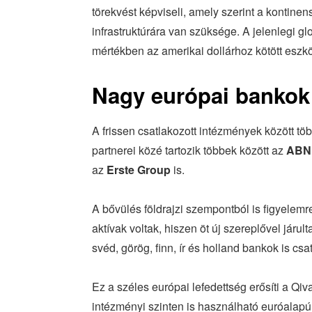
törekvést képviseli, amely szerint a kontinens
infrastruktúrára van szüksége. A jelenlegi gl
mértékben az amerikai dollárhoz kötött eszkö
Nagy európai bankok 
A frissen csatlakozott intézmények között töb
partnerei közé tartozik többek között az
ABN
az
Erste Group
is.
A bővülés földrajzi szempontból is figyelem
aktívak voltak, hiszen öt új szereplővel jár
svéd, görög, finn, ír és holland bankok is 
Ez a széles európai lefedettség erősíti a Qiv
intézményi szinten is használható euróalapú 