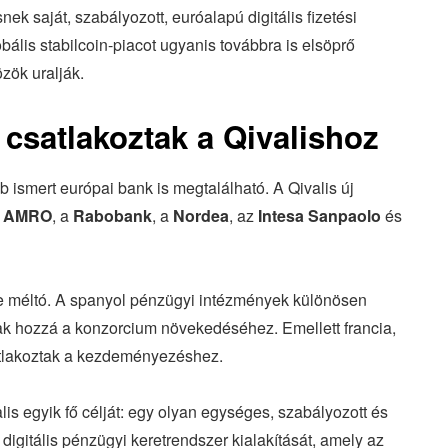
nek saját, szabályozott, euróalapú digitális fizetési
obális stabilcoin-piacot ugyanis továbbra is elsöprő
zök uralják.
csatlakoztak a Qivalishoz
b ismert európai bank is megtalálható. A Qivalis új
 AMRO
, a
Rabobank
, a
Nordea
, az
Intesa Sanpaolo
és
re méltó. A spanyol pénzügyi intézmények különösen
ultak hozzá a konzorcium növekedéséhez. Emellett francia,
csatlakoztak a kezdeményezéshez.
alis egyik fő célját: egy olyan egységes, szabályozott és
digitális pénzügyi keretrendszer kialakítását, amely az