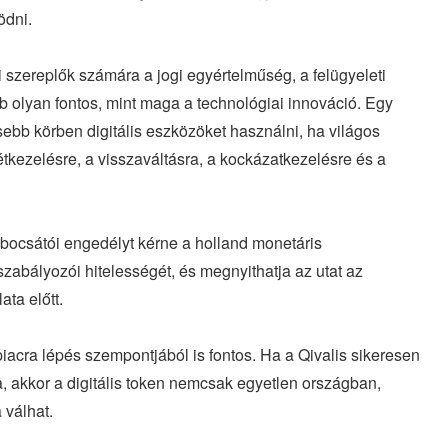
ödni.
 szereplők számára a jogi egyértelműség, a felügyeleti
 olyan fontos, mint maga a technológiai innováció. Egy
ebb körben digitális eszközöket használni, ha világos
tkezelésre, a visszaváltásra, a kockázatkezelésre és a
kibocsátói engedélyt kérne a holland monetáris
 szabályozói hitelességét, és megnyithatja az utat az
ata előtt.
iacra lépés szempontjából is fontos. Ha a Qivalis sikeresen
a, akkor a digitális token nemcsak egyetlen országban,
 válhat.