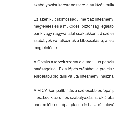
szabályozási keretrendszere alatt kíván műk
Ez azért kulcsfontosságú, mert az intézményi
megfelelés és a működési biztonság legalább
bank vagy nagyvállalat csak akkor tud széles
szabályok vonatkoznak a kibocsátásra, a leté
megfelelésre.
A Qivalis a tervek szerint elektronikus pénz
hatóságoktól. Ez a lépés erősítheti a projekt
euróalapú digitális valuta intézményi használ
A MiCA-kompatibilitás a szélesebb európai p
illeszkedik az uniós szabályozási struktúráb
hanem több európai piacon is használhatóvá