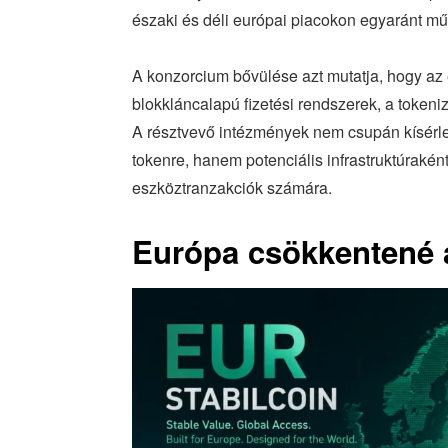
északi és déli európai piacokon egyaránt m
A konzorcium bővülése azt mutatja, hogy az
blokkláncalapú fizetési rendszerek, a tokeni
A résztvevő intézmények nem csupán kísérlet
tokenre, hanem potenciális infrastruktúrakén
eszköztranzakciók számára.
Európa csökkentené a