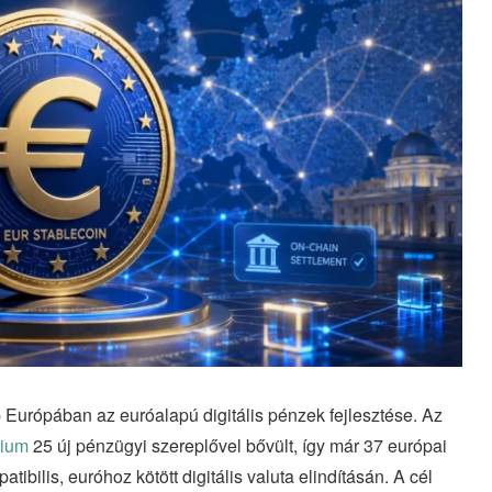
Európában az euróalapú digitális pénzek fejlesztése. Az
cium
25 új pénzügyi szereplővel bővült, így már 37 európai
bilis, euróhoz kötött digitális valuta elindításán. A cél