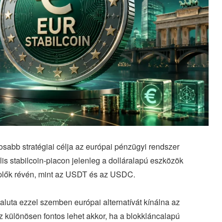
sabb stratégiai célja az európai pénzügyi rendszer
lis stabilcoin-piacon jelenleg a dolláralapú eszközök
plők révén, mint az USDT és az USDC.
s valuta ezzel szemben európai alternatívát kínálna az
z különösen fontos lehet akkor, ha a blokkláncalapú