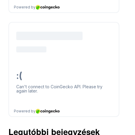
Legutóbbi bejegyzések