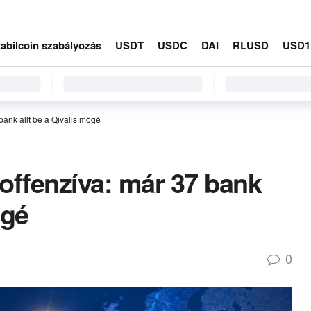
tabilcoin szabályozás
USDT
USDC
DAI
RLUSD
USD1
bank állt be a Qivalis mögé
-offenzíva: már 37 bank
ögé
0