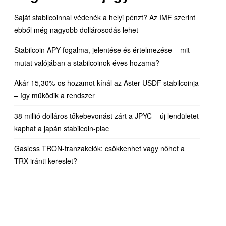
Saját stabilcoinnal védenék a helyi pénzt? Az IMF szerint
ebből még nagyobb dollárosodás lehet
Stabilcoin APY fogalma, jelentése és értelmezése – mit
mutat valójában a stabilcoinok éves hozama?
Akár 15,30%-os hozamot kínál az Aster USDF stabilcoinja
– így működik a rendszer
38 millió dolláros tőkebevonást zárt a JPYC – új lendületet
kaphat a japán stabilcoin-piac
Gasless TRON-tranzakciók: csökkenhet vagy nőhet a
TRX iránti kereslet?