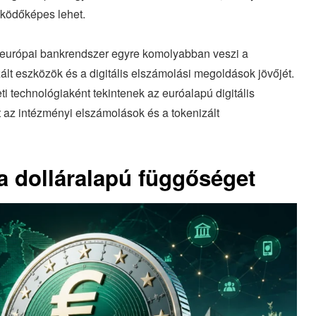
űködőképes lehet.
 európai bankrendszer egyre komolyabban veszi a
zált eszközök és a digitális elszámolási megoldások jövőjét.
i technológiaként tekintenek az euróalapú digitális
t az intézményi elszámolások és a tokenizált
 dolláralapú függőséget