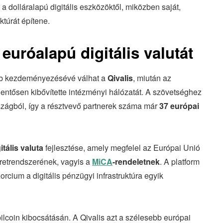
 dolláralapú digitális eszközöktől, miközben saját,
ktúrát építene.
euróalapú digitális valutát
abb kezdeményezésévé válhat a
Qivalis
, miután az
entősen kibővítette intézményi hálózatát. A szövetséghez
szágból, így a résztvevő partnerek száma már
37 európai
itális valuta
fejlesztése, amely megfelel az Európai Unió
retrendszerének, vagyis a
MiCA
-rendeletnek
. A platform
orcium a digitális pénzügyi infrastruktúra egyik
bilcoin kibocsátásán. A Qivalis azt a szélesebb európai