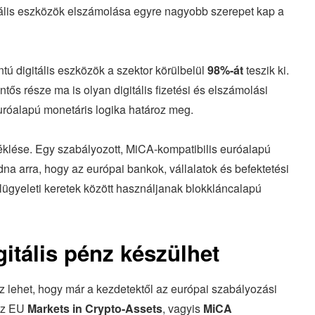
gitális eszközök elszámolása egyre nagyobb szerepet kap a
ntú digitális eszközök a szektor körülbelül
98%-át
teszik ki.
ntős része ma is olyan digitális fizetési és elszámolási
uróalapú monetáris logika határoz meg.
éklése. Egy szabályozott, MiCA-kompatibilis euróalapú
adna arra, hogy az európai bankok, vállalatok és befektetési
elügyeleti keretek között használjanak blokkláncalapú
itális pénz készülhet
 lehet, hogy már a kezdetektől az európai szabályozási
 az EU
Markets in Crypto-Assets
, vagyis
MiCA