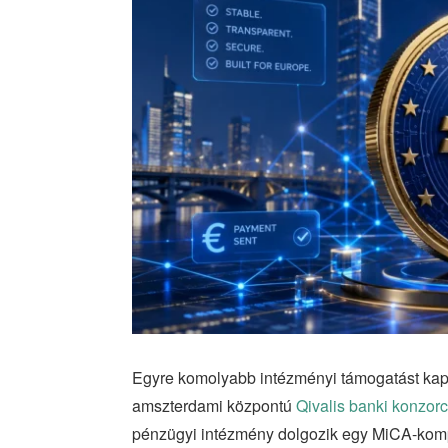
Egyre komolyabb intézményi támogatást kap 
amszterdami központú
Qivalis banki konzor
pénzügyi intézmény dolgozik egy MiCA-kompati