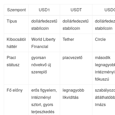
Szempont
USD1
USDT
USD
Típus
dollárfedezetű
dollárfedezetű
dollárfede
stabilcoin
stabilcoin
stabilcoin
Kibocsátói
World Liberty
Tether
Circle
háttér
Financial
Piaci
gyorsan
piacvezető
második
státusz
növekvő új
legnagyob
szereplő
intézményi
fókuszú
Fő előny
erős figyelem,
legnagyobb
szabályozo
intézményi
likviditás
átláthatób
sztori, gyors
imázs
terjeszkedés