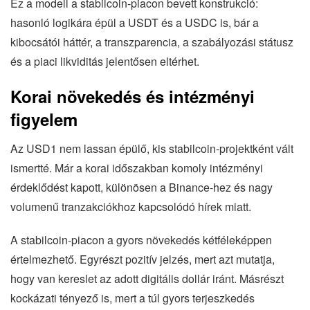
Ez a modell a stabilcoin-piacon bevett konstrukció:
hasonló logikára épül a USDT és a USDC is, bár a
kibocsátói háttér, a transzparencia, a szabályozási státusz
és a piaci likviditás jelentősen eltérhet.
Korai növekedés és intézményi
figyelem
Az USD1 nem lassan épülő, kis stabilcoin-projektként vált
ismertté. Már a korai időszakban komoly intézményi
érdeklődést kapott, különösen a Binance-hez és nagy
volumenű tranzakciókhoz kapcsolódó hírek miatt.
A stabilcoin-piacon a gyors növekedés kétféleképpen
értelmezhető. Egyrészt pozitív jelzés, mert azt mutatja,
hogy van kereslet az adott digitális dollár iránt. Másrészt
kockázati tényező is, mert a túl gyors terjeszkedés