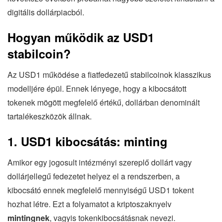
digitális dollárpiacból.
Hogyan működik az USD1
stabilcoin?
Az USD1 működése a fiatfedezetű stabilcoinok klasszikus
modelljére épül. Ennek lényege, hogy a kibocsátott
tokenek mögött megfelelő értékű, dollárban denominált
tartalékeszközök állnak.
1. USD1 kibocsátás: minting
Amikor egy jogosult intézményi szereplő dollárt vagy
dollárjellegű fedezetet helyez el a rendszerben, a
kibocsátó ennek megfelelő mennyiségű USD1 tokent
hozhat létre. Ezt a folyamatot a kriptoszaknyelv
mintingnek
, vagyis tokenkibocsátásnak nevezi.