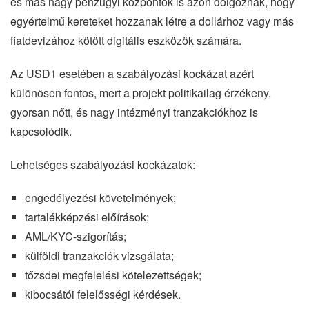
és más nagy pénzügyi központok is azon dolgoznak, hogy
egyértelmű kereteket hozzanak létre a dollárhoz vagy más
fiatdevizához kötött digitális eszközök számára.
Az USD1 esetében a szabályozási kockázat azért
különösen fontos, mert a projekt politikailag érzékeny,
gyorsan nőtt, és nagy intézményi tranzakciókhoz is
kapcsolódik.
Lehetséges szabályozási kockázatok:
engedélyezési követelmények;
tartalékképzési előírások;
AML/KYC-szigorítás;
külföldi tranzakciók vizsgálata;
tőzsdei megfelelési kötelezettségek;
kibocsátói felelősségi kérdések.