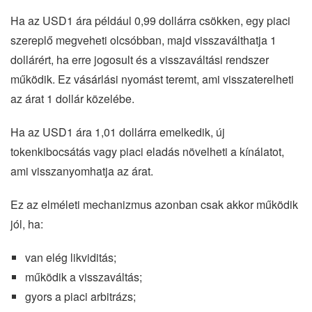
Ha az USD1 ára például 0,99 dollárra csökken, egy piaci
szereplő megveheti olcsóbban, majd visszaválthatja 1
dollárért, ha erre jogosult és a visszaváltási rendszer
működik. Ez vásárlási nyomást teremt, ami visszaterelheti
az árat 1 dollár közelébe.
Ha az USD1 ára 1,01 dollárra emelkedik, új
tokenkibocsátás vagy piaci eladás növelheti a kínálatot,
ami visszanyomhatja az árat.
Ez az elméleti mechanizmus azonban csak akkor működik
jól, ha:
van elég likviditás;
működik a visszaváltás;
gyors a piaci arbitrázs;