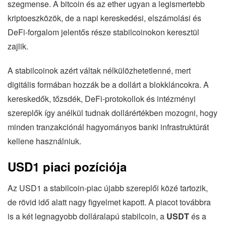
szegmense. A bitcoin és az ether ugyan a legismertebb
kriptoeszközök, de a napi kereskedési, elszámolási és
DeFi-forgalom jelentős része stabilcoinokon keresztül
zajlik.
A stabilcoinok azért váltak nélkülözhetetlenné, mert
digitális formában hozzák be a dollárt a blokkláncokra. A
kereskedők, tőzsdék, DeFi-protokollok és intézményi
szereplők így anélkül tudnak dollárértékben mozogni, hogy
minden tranzakciónál hagyományos banki infrastruktúrát
kellene használniuk.
USD1 piaci pozíciója
Az USD1 a stabilcoin-piac újabb szereplői közé tartozik,
de rövid idő alatt nagy figyelmet kapott. A piacot továbbra
is a két legnagyobb dolláralapú stabilcoin, a
USDT
és a