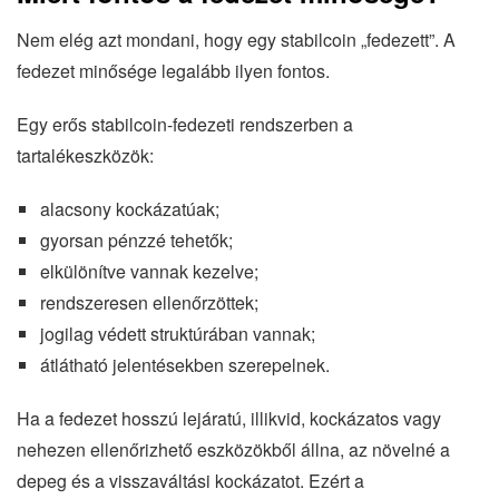
Nem elég azt mondani, hogy egy stabilcoin „fedezett”. A
fedezet minősége legalább ilyen fontos.
Egy erős stabilcoin-fedezeti rendszerben a
tartalékeszközök:
alacsony kockázatúak;
gyorsan pénzzé tehetők;
elkülönítve vannak kezelve;
rendszeresen ellenőrzöttek;
jogilag védett struktúrában vannak;
átlátható jelentésekben szerepelnek.
Ha a fedezet hosszú lejáratú, illikvid, kockázatos vagy
nehezen ellenőrizhető eszközökből állna, az növelné a
depeg és a visszaváltási kockázatot. Ezért a