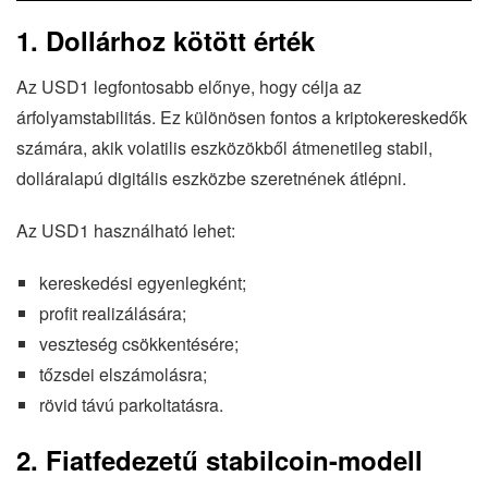
1. Dollárhoz kötött érték
Az USD1 legfontosabb előnye, hogy célja az
árfolyamstabilitás. Ez különösen fontos a kriptokereskedők
számára, akik volatilis eszközökből átmenetileg stabil,
dolláralapú digitális eszközbe szeretnének átlépni.
Az USD1 használható lehet:
kereskedési egyenlegként;
profit realizálására;
veszteség csökkentésére;
tőzsdei elszámolásra;
rövid távú parkoltatásra.
2. Fiatfedezetű stabilcoin-modell