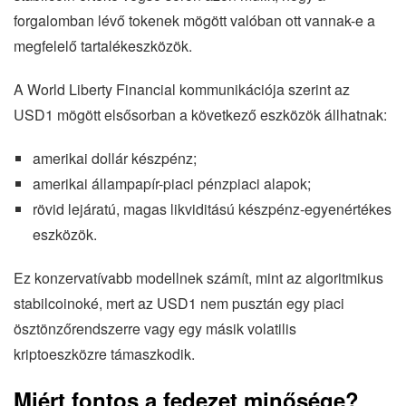
forgalomban lévő tokenek mögött valóban ott vannak-e a
megfelelő tartalékeszközök.
A World Liberty Financial kommunikációja szerint az
USD1 mögött elsősorban a következő eszközök állhatnak:
amerikai dollár készpénz;
amerikai állampapír-piaci pénzpiaci alapok;
rövid lejáratú, magas likviditású készpénz-egyenértékes
eszközök.
Ez konzervatívabb modellnek számít, mint az algoritmikus
stabilcoinoké, mert az USD1 nem pusztán egy piaci
ösztönzőrendszerre vagy egy másik volatilis
kriptoeszközre támaszkodik.
Miért fontos a fedezet minősége?