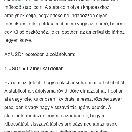
működő stabilcoin. A stabilcoin olyan kriptoeszköz,
amelynek célja, hogy értéke ne ingadozzon olyan
mértékben, mint például a bitcoiné vagy az etheré, hanem
egy külső eszközhöz, jelen esetben az amerikai dollárhoz
legyen kötve.
Az USD1 esetében a célárfolyam:
1 USD1 = 1 amerikai dollár
Ez nem azt jelenti, hogy a piaci ár soha nem térhet el ettől.
A stabilcoinok árfolyama rövid időre elmozdulhat 1 dollár
alá vagy fölé, különösen likviditási stressz, tőzsdei zavar,
piaci pánik vagy nagy visszaváltási igény esetén. A
stabilcoin-rendszer lényege azonban az, hogy a
kibocsátási, visszaváltási és arbitrázsmechanizmusok
visszatereljék az árat az 1 dolláros szint közelébe.