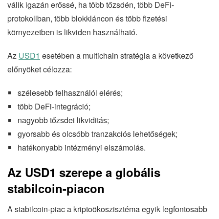
válik igazán erőssé, ha több tőzsdén, több DeFi-
protokollban, több blokkláncon és több fizetési
környezetben is likviden használható.
Az
USD1
esetében a multichain stratégia a következő
előnyöket célozza:
szélesebb felhasználói elérés;
több DeFi-integráció;
nagyobb tőzsdei likviditás;
gyorsabb és olcsóbb tranzakciós lehetőségek;
hatékonyabb intézményi elszámolás.
Az USD1 szerepe a globális
stabilcoin-piacon
A stabilcoin-piac a kriptoökoszisztéma egyik legfontosabb