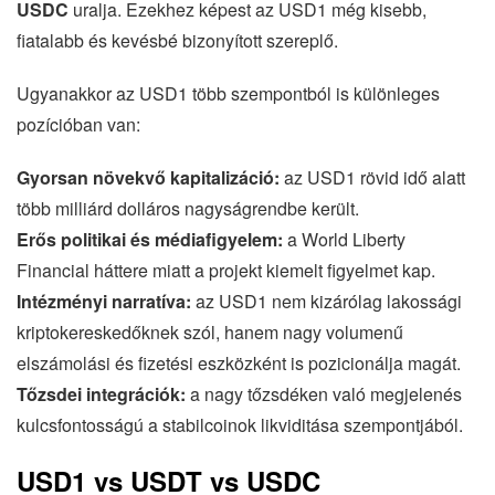
USDC
uralja. Ezekhez képest az USD1 még kisebb,
fiatalabb és kevésbé bizonyított szereplő.
Ugyanakkor az USD1 több szempontból is különleges
pozícióban van:
Gyorsan növekvő kapitalizáció:
az USD1 rövid idő alatt
több milliárd dolláros nagyságrendbe került.
Erős politikai és médiafigyelem:
a World Liberty
Financial háttere miatt a projekt kiemelt figyelmet kap.
Intézményi narratíva:
az USD1 nem kizárólag lakossági
kriptokereskedőknek szól, hanem nagy volumenű
elszámolási és fizetési eszközként is pozicionálja magát.
Tőzsdei integrációk:
a nagy tőzsdéken való megjelenés
kulcsfontosságú a stabilcoinok likviditása szempontjából.
USD1 vs USDT vs USDC