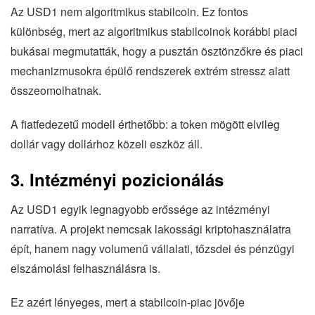
Az USD1 nem algoritmikus stabilcoin. Ez fontos
különbség, mert az algoritmikus stabilcoinok korábbi piaci
bukásai megmutatták, hogy a pusztán ösztönzőkre és piaci
mechanizmusokra épülő rendszerek extrém stressz alatt
összeomolhatnak.
A fiatfedezetű modell érthetőbb: a token mögött elvileg
dollár vagy dollárhoz közeli eszköz áll.
3. Intézményi pozicionálás
Az USD1 egyik legnagyobb erőssége az intézményi
narratíva. A projekt nemcsak lakossági kriptohasználatra
épít, hanem nagy volumenű vállalati, tőzsdei és pénzügyi
elszámolási felhasználásra is.
Ez azért lényeges, mert a stabilcoin-piac jövője