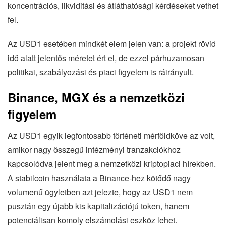
koncentrációs, likviditási és átláthatósági kérdéseket vethet
fel.
Az USD1 esetében mindkét elem jelen van: a projekt rövid
idő alatt jelentős méretet ért el, de ezzel párhuzamosan
politikai, szabályozási és piaci figyelem is ráirányult.
Binance, MGX és a nemzetközi
figyelem
Az USD1 egyik legfontosabb történeti mérföldköve az volt,
amikor nagy összegű intézményi tranzakciókhoz
kapcsolódva jelent meg a nemzetközi kriptopiaci hírekben.
A stabilcoin használata a Binance-hez kötődő nagy
volumenű ügyletben azt jelezte, hogy az USD1 nem
pusztán egy újabb kis kapitalizációjú token, hanem
potenciálisan komoly elszámolási eszköz lehet.