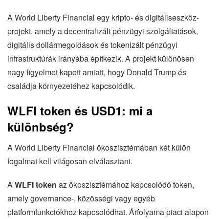
A World Liberty Financial egy kripto- és digitáliseszköz-
projekt, amely a decentralizált pénzügyi szolgáltatások,
digitális dollármegoldások és tokenizált pénzügyi
infrastruktúrák irányába építkezik. A projekt különösen
nagy figyelmet kapott amiatt, hogy Donald Trump és
családja környezetéhez kapcsolódik.
WLFI token és USD1: mi a
különbség?
A World Liberty Financial ökoszisztémában két külön
fogalmat kell világosan elválasztani.
A
WLFI token
az ökoszisztémához kapcsolódó token,
amely governance-, közösségi vagy egyéb
platformfunkciókhoz kapcsolódhat. Árfolyama piaci alapon