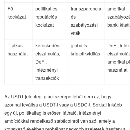
Fő
politikai és
transzparencia
amerikai
kockázat
reputációs
és
szabályozá
kockázat
szabályozási
banki kitet
viták
Tipikus
kereskedés,
globális
DeFi, inté
használat
elszámolás,
kriptolikviditás
elszámolás
DeFi,
amerikai pi
intézményi
használat
tranzakciók
Az USD1 jelenlegi piaci szerepe tehát nem az, hogy
azonnal leváltsa a USDT-t vagy a USDC-t. Sokkal inkább
egy új, politikailag is erősen látható, intézményi
ambíciókkal rendelkező stabilcoinról van szó, amely a
következő években próbálhat nagyobb szeletet kihasítani a