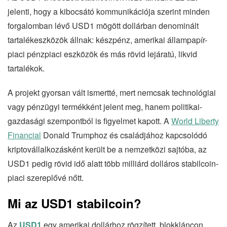
jelenti, hogy a kibocsátó kommunikációja szerint minden
forgalomban lévő USD1 mögött dollárban denominált
tartalékeszközök állnak: készpénz, amerikai állampapír-
piaci pénzpiaci eszközök és más rövid lejáratú, likvid
tartalékok.
A projekt gyorsan vált ismertté, mert nemcsak technológiai
vagy pénzügyi termékként jelent meg, hanem politikai-
gazdasági szempontból is figyelmet kapott. A
World Liberty
Financial
Donald Trumphoz és családjához kapcsolódó
kriptovállalkozásként került be a nemzetközi sajtóba, az
USD1 pedig rövid idő alatt több milliárd dolláros stabilcoin-
piaci szereplővé nőtt.
Mi az USD1 stabilcoin?
Az
USD1
egy amerikai dollárhoz rögzített, blokkláncon