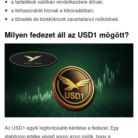
a tartalékok valóban rendelkezésre állnak;
a felhasználók bíznak a kibocsátóban;
a tőzsdék és blokkláncok zavartalanul működnek.
Milyen fedezet áll az USD1 mögött?
Az USD1 egyik legfontosabb kérdése a fedezet. Egy
stabilcoin értéke végső soron azon múlik, hogy a