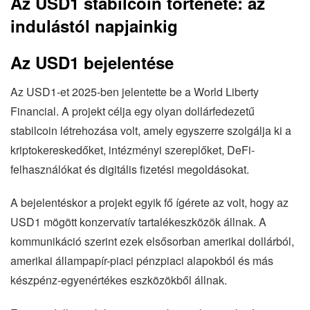
Az USD1 stabilcoin története: az
indulástól napjainkig
Az USD1 bejelentése
Az USD1-et 2025-ben jelentette be a World Liberty
Financial. A projekt célja egy olyan dollárfedezetű
stabilcoin létrehozása volt, amely egyszerre szolgálja ki a
kriptokereskedőket, intézményi szereplőket, DeFi-
felhasználókat és digitális fizetési megoldásokat.
A bejelentéskor a projekt egyik fő ígérete az volt, hogy az
USD1 mögött konzervatív tartalékeszközök állnak. A
kommunikáció szerint ezek elsősorban amerikai dollárból,
amerikai állampapír-piaci pénzpiaci alapokból és más
készpénz-egyenértékes eszközökből állnak.