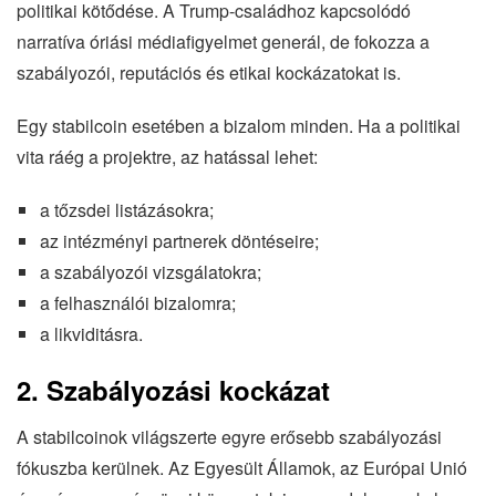
politikai kötődése. A Trump-családhoz kapcsolódó
narratíva óriási médiafigyelmet generál, de fokozza a
szabályozói, reputációs és etikai kockázatokat is.
Egy stabilcoin esetében a bizalom minden. Ha a politikai
vita ráég a projektre, az hatással lehet:
a tőzsdei listázásokra;
az intézményi partnerek döntéseire;
a szabályozói vizsgálatokra;
a felhasználói bizalomra;
a likviditásra.
2. Szabályozási kockázat
A stabilcoinok világszerte egyre erősebb szabályozási
fókuszba kerülnek. Az Egyesült Államok, az Európai Unió