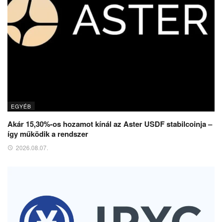
EGYÉB
Akár 15,30%-os hozamot kínál az Aster USDF stabilcoinja –
így működik a rendszer
2026.08.07.