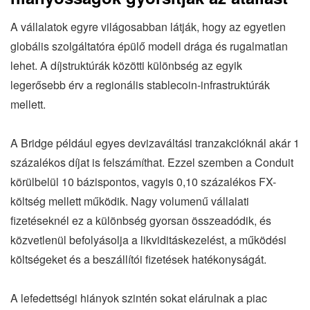
A vállalatok egyre világosabban látják, hogy az egyetlen
globális szolgáltatóra épülő modell drága és rugalmatlan
lehet. A díjstruktúrák közötti különbség az egyik
legerősebb érv a regionális stablecoin-infrastruktúrák
mellett.
A Bridge például egyes devizaváltási tranzakcióknál akár 1
százalékos díjat is felszámíthat. Ezzel szemben a Conduit
körülbelül 10 bázispontos, vagyis 0,10 százalékos FX-
költség mellett működik. Nagy volumenű vállalati
fizetéseknél ez a különbség gyorsan összeadódik, és
közvetlenül befolyásolja a likviditáskezelést, a működési
költségeket és a beszállítói fizetések hatékonyságát.
A lefedettségi hiányok szintén sokat elárulnak a piac