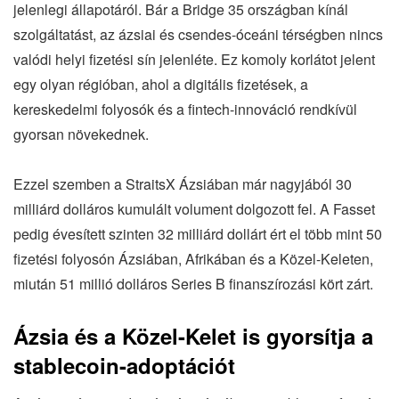
jelenlegi állapotáról. Bár a Bridge 35 országban kínál
szolgáltatást, az ázsiai és csendes-óceáni térségben nincs
valódi helyi fizetési sín jelenléte. Ez komoly korlátot jelent
egy olyan régióban, ahol a digitális fizetések, a
kereskedelmi folyosók és a fintech-innováció rendkívül
gyorsan növekednek.
Ezzel szemben a StraitsX Ázsiában már nagyjából 30
milliárd dolláros kumulált volument dolgozott fel. A Fasset
pedig évesített szinten 32 milliárd dollárt ért el több mint 50
fizetési folyosón Ázsiában, Afrikában és a Közel-Keleten,
miután 51 millió dolláros Series B finanszírozási kört zárt.
Ázsia és a Közel-Kelet is gyorsítja a
stablecoin-adoptációt