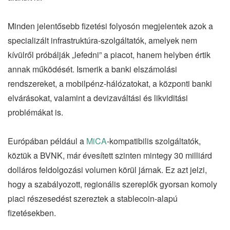
Minden jelentősebb fizetési folyosón megjelentek azok a
specializált infrastruktúra-szolgáltatók, amelyek nem
kívülről próbálják „lefedni” a piacot, hanem helyben értik
annak működését. Ismerik a banki elszámolási
rendszereket, a mobilpénz-hálózatokat, a központi banki
elvárásokat, valamint a devizaváltási és likviditási
problémákat is.
Európában például a
MiCA
-kompatibilis szolgáltatók,
köztük a BVNK, már évesített szinten mintegy 30 milliárd
dolláros feldolgozási volumen körül járnak. Ez azt jelzi,
hogy a szabályozott, regionális szereplők gyorsan komoly
piaci részesedést szereztek a stablecoin-alapú
fizetésekben.