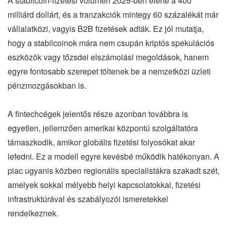
A stabilcoin-fizetési volumen 2025-ben elérte a 400
milliárd dollárt, és a tranzakciók mintegy 60 százalékát már
vállalatközi, vagyis B2B fizetések adták. Ez jól mutatja,
hogy a stabilcoinok mára nem csupán kriptós spekulációs
eszközök vagy tőzsdei elszámolási megoldások, hanem
egyre fontosabb szerepet töltenek be a nemzetközi üzleti
pénzmozgásokban is.
A fintechcégek jelentős része azonban továbbra is
egyetlen, jellemzően amerikai központú szolgáltatóra
támaszkodik, amikor globális fizetési folyosókat akar
lefedni. Ez a modell egyre kevésbé működik hatékonyan. A
piac ugyanis közben regionális specialistákra szakadt szét,
amelyek sokkal mélyebb helyi kapcsolatokkal, fizetési
infrastruktúrával és szabályozói ismeretekkel
rendelkeznek.