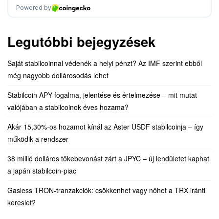
Legutóbbi bejegyzések
Saját stabilcoinnal védenék a helyi pénzt? Az IMF szerint ebből
még nagyobb dollárosodás lehet
Stabilcoin APY fogalma, jelentése és értelmezése – mit mutat
valójában a stabilcoinok éves hozama?
Akár 15,30%-os hozamot kínál az Aster USDF stabilcoinja – így
működik a rendszer
38 millió dolláros tőkebevonást zárt a JPYC – új lendületet kaphat
a japán stabilcoin-piac
Gasless TRON-tranzakciók: csökkenhet vagy nőhet a TRX iránti
kereslet?