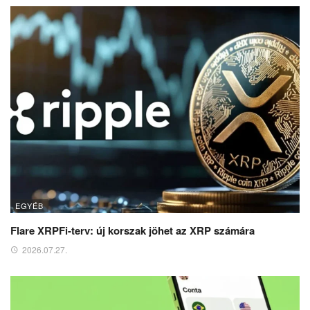
EGYÉB
Flare XRPFi-terv: új korszak jöhet az XRP számára
2026.07.27.