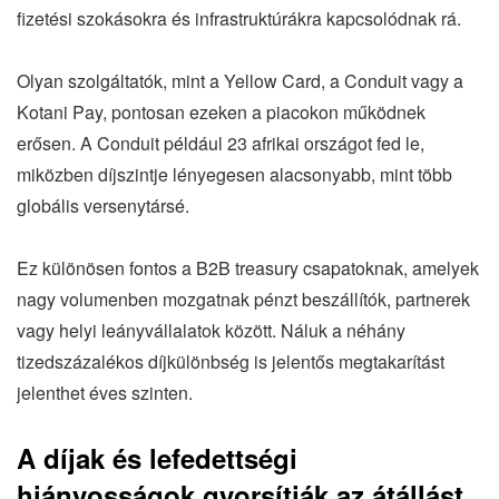
fizetési szokásokra és infrastruktúrákra kapcsolódnak rá.
Olyan szolgáltatók, mint a Yellow Card, a Conduit vagy a
Kotani Pay, pontosan ezeken a piacokon működnek
erősen. A Conduit például 23 afrikai országot fed le,
miközben díjszintje lényegesen alacsonyabb, mint több
globális versenytársé.
Ez különösen fontos a B2B treasury csapatoknak, amelyek
nagy volumenben mozgatnak pénzt beszállítók, partnerek
vagy helyi leányvállalatok között. Náluk a néhány
tizedszázalékos díjkülönbség is jelentős megtakarítást
jelenthet éves szinten.
A díjak és lefedettségi
hiányosságok gyorsítják az átállást