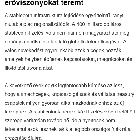
erőviszonyokat teremt
A stablecoin-infrastruktúra fejlődése egyértelmű irányt
mutat: a piac regionalizálódik. A 400 milliárd dolláros
stablecoin-fizetési volumen már nem magyarázható meg
néhány amerikai szolgáltató globális lefedettségével. A
valós növekedést egyre inkább azok a cégek hozzák,
amelyek helyben építenek kapcsolatokat, integrációkat és
likviditási útvonalakat.
A következő évek egyik legfontosabb kérdése az lesz,
hogy a fintechcégek, kriptoszolgáltatók és vállalati treasury
csapatok milyen gyorsan alkalmazkodnak ehhez az új
térképhez. A stabilcoinok nemzetközi fizetésekben betöltött
szerepe várhatóan tovább nő, de a nyertesek nem
feltétlenül azok lesznek, akik a legtöbb országot írják rá a
prezentációjukra.