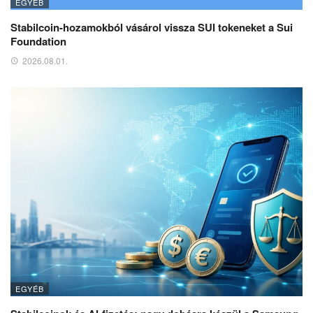
EGYÉB
Stabilcoin-hozamokból vásárol vissza SUI tokeneket a Sui
Foundation
2026.08.01.
EGYÉB