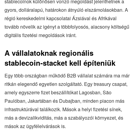
stablecoinok különösen vonzó megoldást jelenthetnek a
gyors, dolláralapú, határokon átnyúló elszámolásokban. A
régió kereskedelmi kapcsolatai Ázsiával és Afrikával
tovább növelik az igényt a többfolyosós, alacsony költségű
digitális fizetési megoldások iránt.
A vállalatoknak regionális
stablecoin-stacket kell építeniük
Egy több országban működő B2B vállalat számára ma már
ritkán elegendő egyetlen szolgáltató. Egy treasury csapat,
amely egyszerre fizet beszállítókat Lagosban, São
Paulóban, Jakartában és Dubajban, minden piacon más
infrastruktúrával találkozik. Mások a helyi fizetési sínek,
más a devizalikviditás, más a szabályozói környezet, és
mások az ügyfélelvárások is.