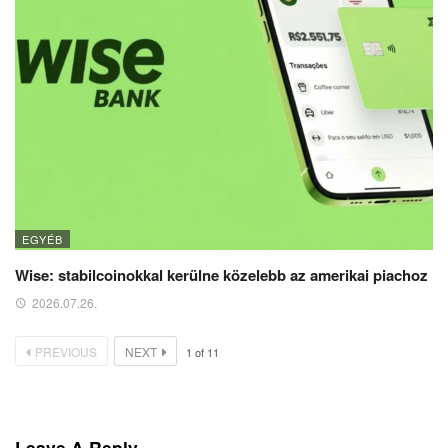
EGYÉB
Wise: stabilcoinokkal kerülne közelebb az amerikai piachoz
2026.07.26.
PREVIOUS
NEXT
1
of
11
Leave A Reply