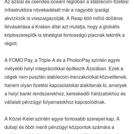
Az ázsiai és csendes-óceáni régióban a stablecoin-fizetési
infrastruktúra növekedését már a nagyobb iparági
akvizíciók is visszaigazolják. A Reap 600 millió dolláros
felvásárlása a Kraken által azt mutatja, hogy a globális
kriptoszereplők is stratégiai fontosságú piacnak tekintik a
régiót.
A FOMO Pay, a Triple-A és a PhotonPay szintén egyre
mélyebb helyi integrációkkal építkezik Ázsiában. Ezek a
cégek nem pusztán stablecoin-tranzakciókat közvetítenek,
hanem olyan fizetési kapcsolatokat alakítanak ki, amelyek
a helyi banki rendszerekhez, kereskedői hálózatokhoz és
vállalati pénzügyi folyamatokhoz kapcsolódnak.
A Közel-Kelet szintén egyre fontosabb szerepet kap. A
dubaji és öböl menti pénzügyi központok számára a