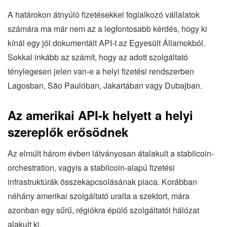
A határokon átnyúló fizetésekkel foglalkozó vállalatok
számára ma már nem az a legfontosabb kérdés, hogy ki
kínál egy jól dokumentált API-t az Egyesült Államokból.
Sokkal inkább az számít, hogy az adott szolgáltató
ténylegesen jelen van-e a helyi fizetési rendszerben
Lagosban, São Paulóban, Jakartában vagy Dubajban.
Az amerikai API-k helyett a helyi
szereplők erősödnek
Az elmúlt három évben látványosan átalakult a stabilcoin-
orchestration, vagyis a stabilcoin-alapú fizetési
infrastruktúrák összekapcsolásának piaca. Korábban
néhány amerikai szolgáltató uralta a szektort, mára
azonban egy sűrű, régiókra épülő szolgáltatói hálózat
alakult ki.