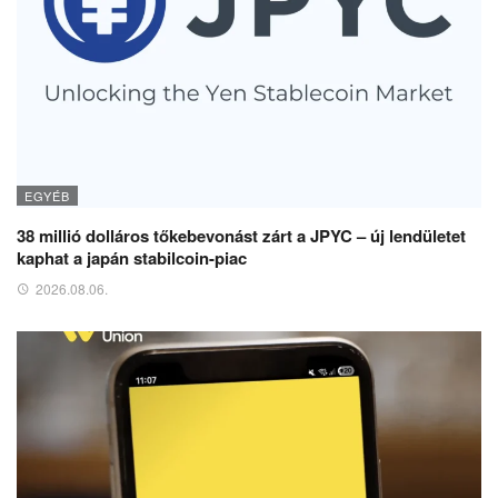
EGYÉB
38 millió dolláros tőkebevonást zárt a JPYC – új lendületet
kaphat a japán stabilcoin-piac
2026.08.06.