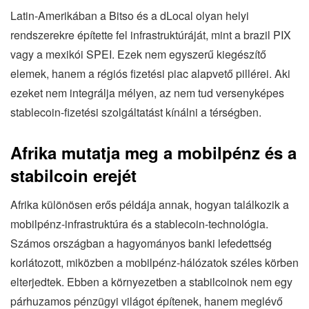
Latin-Amerikában a Bitso és a dLocal olyan helyi
rendszerekre építette fel infrastruktúráját, mint a brazil PIX
vagy a mexikói SPEI. Ezek nem egyszerű kiegészítő
elemek, hanem a régiós fizetési piac alapvető pillérei. Aki
ezeket nem integrálja mélyen, az nem tud versenyképes
stablecoin-fizetési szolgáltatást kínálni a térségben.
Afrika mutatja meg a mobilpénz és a
stabilcoin erejét
Afrika különösen erős példája annak, hogyan találkozik a
mobilpénz-infrastruktúra és a stablecoin-technológia.
Számos országban a hagyományos banki lefedettség
korlátozott, miközben a mobilpénz-hálózatok széles körben
elterjedtek. Ebben a környezetben a stabilcoinok nem egy
párhuzamos pénzügyi világot építenek, hanem meglévő