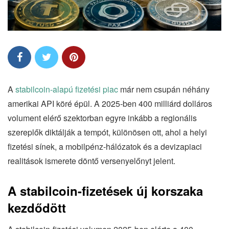
A
stabilcoin-alapú fizetési piac
már nem csupán néhány
amerikai API köré épül. A 2025-ben 400 milliárd dolláros
volument elérő szektorban egyre inkább a regionális
szereplők diktálják a tempót, különösen ott, ahol a helyi
fizetési sínek, a mobilpénz-hálózatok és a devizapiaci
realitások ismerete döntő versenyelőnyt jelent.
A stabilcoin-fizetések új korszaka
kezdődött