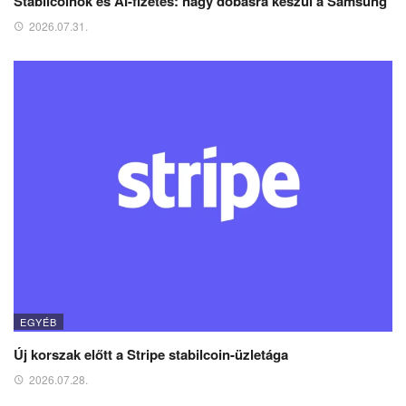
Stabilcoinok és AI-fizetés: nagy dobásra készül a Samsung
2026.07.31.
EGYÉB
Új korszak előtt a Stripe stabilcoin-üzletága
2026.07.28.