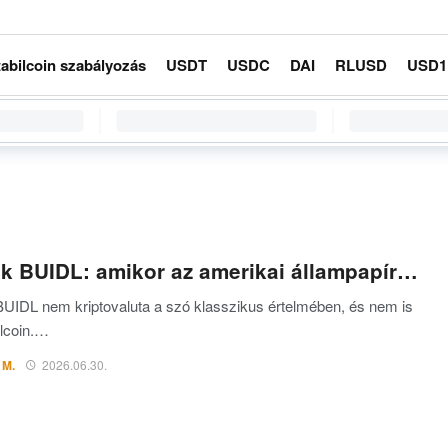
tabilcoin szabályozás
USDT
USDC
DAI
RLUSD
USD1
k BUIDL: amikor az amerikai állampapír…
UIDL nem kriptovaluta a szó klasszikus értelmében, és nem is
ilcoin.…
 M.
2026.06.30.