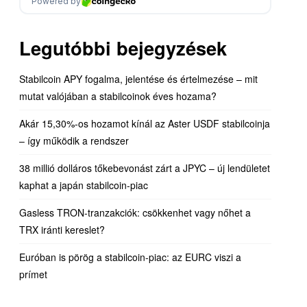
Legutóbbi bejegyzések
Stabilcoin APY fogalma, jelentése és értelmezése – mit
mutat valójában a stabilcoinok éves hozama?
Akár 15,30%-os hozamot kínál az Aster USDF stabilcoinja
– így működik a rendszer
38 millió dolláros tőkebevonást zárt a JPYC – új lendületet
kaphat a japán stabilcoin-piac
Gasless TRON-tranzakciók: csökkenhet vagy nőhet a
TRX iránti kereslet?
Euróban is pörög a stabilcoin-piac: az EURC viszi a
prímet