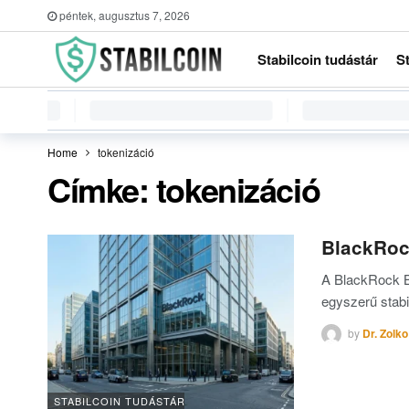
péntek, augusztus 7, 2026
Stabilcoin tudástár
S
Home
tokenizáció
Címke:
tokenizáció
BlackRoc
A BlackRock B
egyszerű stab
by
Dr. Zolko
STABILCOIN TUDÁSTÁR