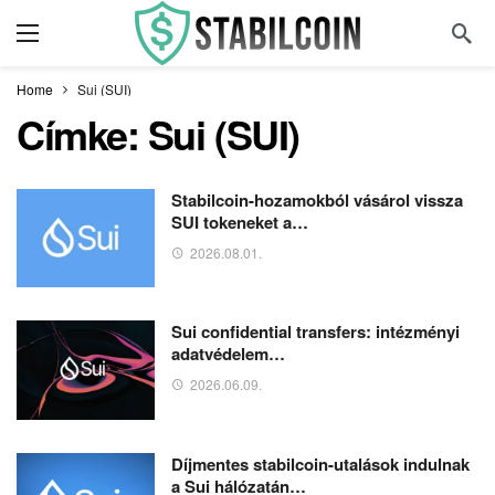
Home
Sui (SUI)
Címke:
Sui (SUI)
Stabilcoin-hozamokból vásárol vissza
SUI tokeneket a…
2026.08.01.
Sui confidential transfers: intézményi
adatvédelem…
2026.06.09.
Díjmentes stabilcoin-utalások indulnak
a Sui hálózatán…