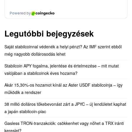
Legutóbbi bejegyzések
Saját stabilcoinnal védenék a helyi pénzt? Az IMF szerint ebből
még nagyobb dollárosodás lehet
Stabilcoin APY fogalma, jelentése és értelmezése – mit mutat
valójában a stabilcoinok éves hozama?
Akár 15,30%-os hozamot kínál az Aster USDF stabilcoinja – így
működik a rendszer
38 millió dolláros tőkebevonást zárt a JPYC – új lendületet kaphat
a japán stabilcoin-piac
Gasless TRON-tranzakciók: csökkenhet vagy nőhet a TRX iránti
kereslet?