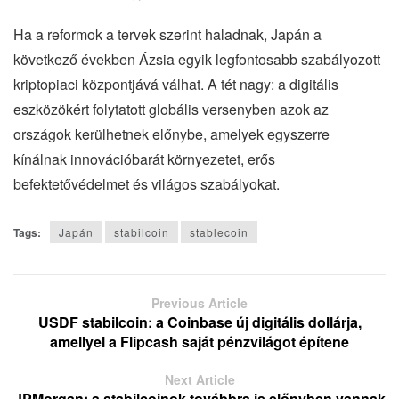
Ha a reformok a tervek szerint haladnak, Japán a
következő években Ázsia egyik legfontosabb szabályozott
kriptopiaci központjává válhat. A tét nagy: a digitális
eszközökért folytatott globális versenyben azok az
országok kerülhetnek előnybe, amelyek egyszerre
kínálnak innovációbarát környezetet, erős
befektetővédelmet és világos szabályokat.
Tags:
Japán
stabilcoin
stablecoin
Previous Article
USDF stabilcoin: a Coinbase új digitális dollárja,
amellyel a Flipcash saját pénzvilágot építene
Next Article
JPMorgan: a stabilcoinok továbbra is előnyben vannak