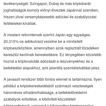
tevékenységét. Szingapúr, Dubaj és más kriptobarát
joghatóságok komoly előnyt élveztek Japánnal szemben,
hiszen jóval versenyképesebb adózási és szabályozási
feltételeket kínáltak.
A mostani reformtervek szerint Japán egy egységes,
20,315%-os adókulcsot vezetne be a minősített
kriptoeszközökre, amennyiben azok regisztrált tőzsdéken
keresztül kerülnek kereskedésre. Ez lényegében közelebb
hozná a kriptovaluták adózását a részvényekhez és a
befektetési alapokhoz, ami jelentős szemléletváltást jelez.
A javasolt rendszer több fontos elemet is tartalmazna. Ilyen
például a kriptokereskedésből származó veszteségek
hároméves elhatárolhatósága, a befektetővédelmi
szabályok erősítése, a kibővített közzétételi
kötelezettségek, valamint a kifejezetten kriptopiacokra