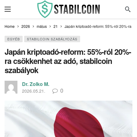
Home
2026
május
21
Japán kriptoadó-reform: 55%-ról 20%-ra csö
EGYÉB
STABILCOIN SZABÁLYOZÁS
Japán kriptoadó-reform: 55%-ról 20%-
ra csökkenhet az adó, stabilcoin
szabályok
Dr. Zolko M.
0
2026.05.21.