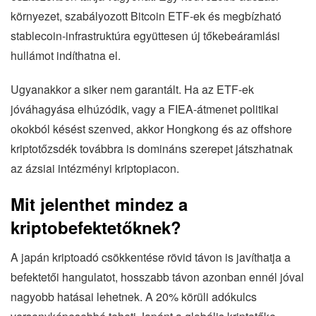
környezet, szabályozott Bitcoin ETF-ek és megbízható
stablecoin-infrastruktúra együttesen új tőkebeáramlási
hullámot indíthatna el.
Ugyanakkor a siker nem garantált. Ha az ETF-ek
jóváhagyása elhúzódik, vagy a FIEA-átmenet politikai
okokból késést szenved, akkor Hongkong és az offshore
kriptotőzsdék továbbra is domináns szerepet játszhatnak
az ázsiai intézményi kriptopiacon.
Mit jelenthet mindez a
kriptobefektetőknek?
A japán kriptoadó csökkentése rövid távon is javíthatja a
befektetői hangulatot, hosszabb távon azonban ennél jóval
nagyobb hatásai lehetnek. A 20% körüli adókulcs