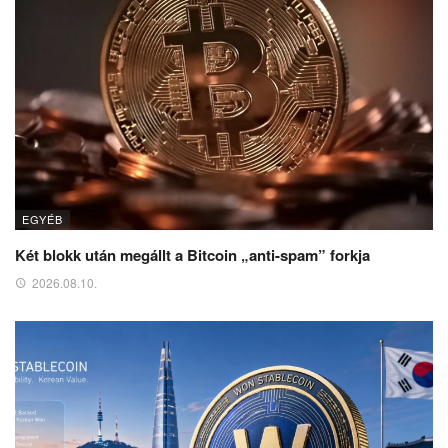
EGYÉB
Két blokk után megállt a Bitcoin „anti-spam” forkja
2026.08.10.