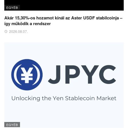
EGYÉB
Akár 15,30%-os hozamot kínál az Aster USDF stabilcoinja –
így működik a rendszer
2026.08.07.
EGYÉB