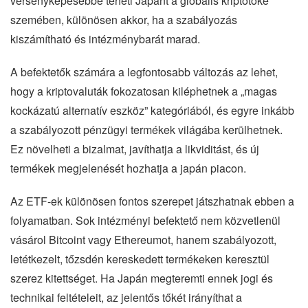
versenyképesebbé teheti Japánt a globális kriptotőke
szemében, különösen akkor, ha a szabályozás
kiszámítható és intézménybarát marad.
A befektetők számára a legfontosabb változás az lehet,
hogy a kriptovaluták fokozatosan kiléphetnek a „magas
kockázatú alternatív eszköz” kategóriából, és egyre inkább
a szabályozott pénzügyi termékek világába kerülhetnek.
Ez növelheti a bizalmat, javíthatja a likviditást, és új
termékek megjelenését hozhatja a japán piacon.
Az ETF-ek különösen fontos szerepet játszhatnak ebben a
folyamatban. Sok intézményi befektető nem közvetlenül
vásárol Bitcoint vagy Ethereumot, hanem szabályozott,
letétkezelt, tőzsdén kereskedett termékeken keresztül
szerez kitettséget. Ha Japán megteremti ennek jogi és
technikai feltételeit, az jelentős tőkét irányíthat a