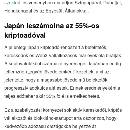
szektort
, és versenyben maradjon Szingapúrral, Dubajjal,
Hongkonggal és az Egyesült Államokkal.
Japán leszámolna az 55%-os
kriptoadóval
A jelenlegi japán kriptoadó-rendszert a befektetők,
kereskedők és Web3-vállalkozások már évek óta bírálják.
A kriptovalutákból származó nyereséget Japánban eddig
jellemzően „egyéb jövedelemként” kezelték, ami azt
jelentette, hogy a magasabb jövedelmű befektetők
progresszív adókulcs alá estek. Ennek eredményeként a
teljes adóteher akár 55% fölé is emelkedhetett.
Ez a szabályozási környezet sok aktív kereskedőt, kriptós
vállalkozót és blokklánc-startupot arra ösztönzött, hogy
kedvezőbb adózású országokba helyezze át