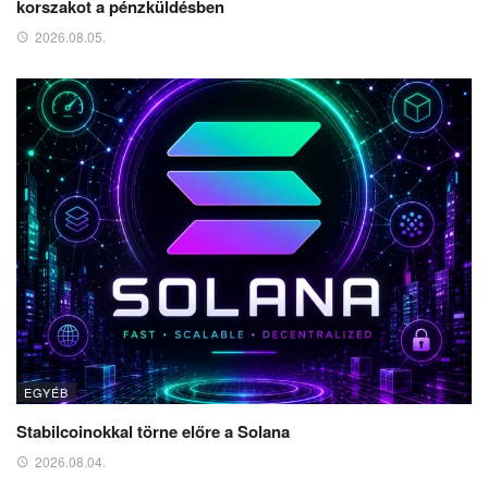
korszakot a pénzküldésben
2026.08.05.
EGYÉB
Stabilcoinokkal törne előre a Solana
2026.08.04.