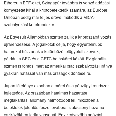
Ethereum ETF-eket, Szingapúr továbbra is vonzó adózási
környezetet kínál a kriptobefektetők számára, az Európai
Unióban pedig már teljes erővel működik a MiCA-
szabályozási keretrendszer.
Az Egyesült Államokban szintén zajlik a kriptoszabályozás
újrarendezése. A jogalkotók célja, hogy egyértelműbb
határokat húzzanak a különböző felügyeleti szervek,
például a SEC és a CFTC hatáskörei között. Ez globális
szinten is fontos, mert az amerikai piac szabályozási iránya
gyakran hatással van más országok döntéseire.
Japán fő előnye azonban a méret és a pénzügyi rendszer
fejlettsége. Az országban hatalmas háztartási
megtakarítási állomány halmozódott fel, miközben a
befektetők jelentős része továbbra is alacsony hozamú
eszközökben tartja vagyonát. Egy kedvezőbb adózási