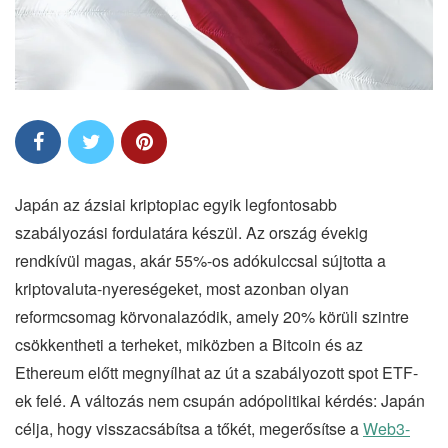
Japán az ázsiai kriptopiac egyik legfontosabb
szabályozási fordulatára készül. Az ország évekig
rendkívül magas, akár 55%-os adókulccsal sújtotta a
kriptovaluta-nyereségeket, most azonban olyan
reformcsomag körvonalazódik, amely 20% körüli szintre
csökkentheti a terheket, miközben a Bitcoin és az
Ethereum előtt megnyílhat az út a szabályozott spot ETF-
ek felé. A változás nem csupán adópolitikai kérdés: Japán
célja, hogy visszacsábítsa a tőkét, megerősítse a
Web3-