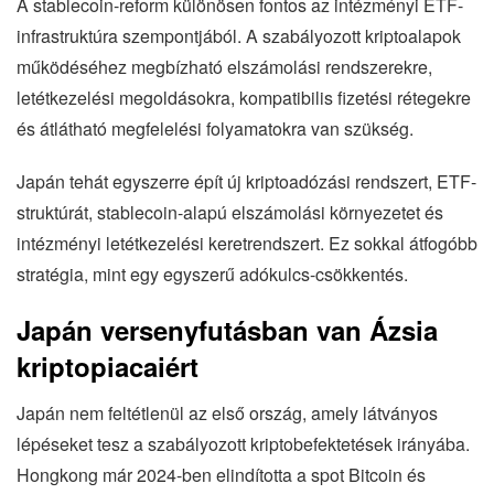
A stablecoin-reform különösen fontos az intézményi ETF-
infrastruktúra szempontjából. A szabályozott kriptoalapok
működéséhez megbízható elszámolási rendszerekre,
letétkezelési megoldásokra, kompatibilis fizetési rétegekre
és átlátható megfelelési folyamatokra van szükség.
Japán tehát egyszerre épít új kriptoadózási rendszert, ETF-
struktúrát, stablecoin-alapú elszámolási környezetet és
intézményi letétkezelési keretrendszert. Ez sokkal átfogóbb
stratégia, mint egy egyszerű adókulcs-csökkentés.
Japán versenyfutásban van Ázsia
kriptopiacaiért
Japán nem feltétlenül az első ország, amely látványos
lépéseket tesz a szabályozott kriptobefektetések irányába.
Hongkong már 2024-ben elindította a spot Bitcoin és