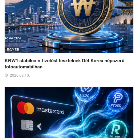
EGYÉB
KRW1 stabilcoin-fizetést tesztelnek Dél-Korea népszerű
fotóautomatáiban
2026.08.10.