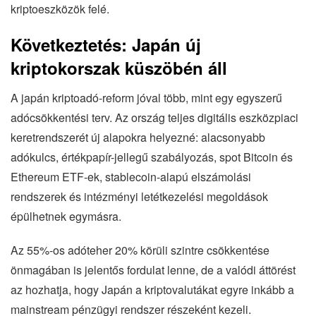
kriptoeszközök felé.
Következtetés: Japán új
kriptokorszak küszöbén áll
A japán kriptoadó-reform jóval több, mint egy egyszerű
adócsökkentési terv. Az ország teljes digitális eszközpiaci
keretrendszerét új alapokra helyezné: alacsonyabb
adókulcs, értékpapír-jellegű szabályozás, spot Bitcoin és
Ethereum ETF-ek, stablecoin-alapú elszámolási
rendszerek és intézményi letétkezelési megoldások
épülhetnek egymásra.
Az 55%-os adóteher 20% körüli szintre csökkentése
önmagában is jelentős fordulat lenne, de a valódi áttörést
az hozhatja, hogy Japán a kriptovalutákat egyre inkább a
mainstream pénzügyi rendszer részeként kezeli.