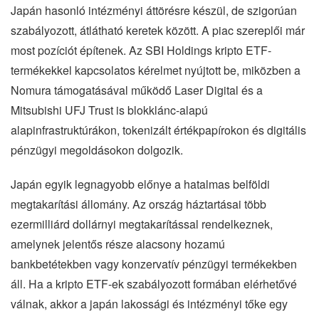
Japán hasonló intézményi áttörésre készül, de szigorúan
szabályozott, átlátható keretek között. A piac szereplői már
most pozíciót építenek. Az SBI Holdings kripto ETF-
termékekkel kapcsolatos kérelmet nyújtott be, miközben a
Nomura támogatásával működő Laser Digital és a
Mitsubishi UFJ Trust is blokklánc-alapú
alapinfrastruktúrákon, tokenizált értékpapírokon és digitális
pénzügyi megoldásokon dolgozik.
Japán egyik legnagyobb előnye a hatalmas belföldi
megtakarítási állomány. Az ország háztartásai több
ezermilliárd dollárnyi megtakarítással rendelkeznek,
amelynek jelentős része alacsony hozamú
bankbetétekben vagy konzervatív pénzügyi termékekben
áll. Ha a kripto ETF-ek szabályozott formában elérhetővé
válnak, akkor a japán lakossági és intézményi tőke egy