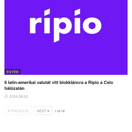
EGYÉB
6 latin-amerikai valutát vitt blokkláncra a Ripio a Celo
hálózatán
2026.08.02.
PREVIOUS
NEXT
1
of
14