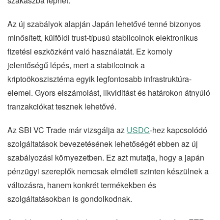
szakaszba léphet.
Az új szabályok alapján Japán lehetővé tenné bizonyos
minősített, külföldi trust-típusú stabilcoinok elektronikus
fizetési eszközként való használatát. Ez komoly
jelentőségű lépés, mert a stabilcoinok a
kriptoökoszisztéma egyik legfontosabb infrastruktúra-
elemei. Gyors elszámolást, likviditást és határokon átnyúló
tranzakciókat tesznek lehetővé.
Az SBI VC Trade már vizsgálja az
USDC
-hez kapcsolódó
szolgáltatások bevezetésének lehetőségét ebben az új
szabályozási környezetben. Ez azt mutatja, hogy a japán
pénzügyi szereplők nemcsak elméleti szinten készülnek a
változásra, hanem konkrét termékekben és
szolgáltatásokban is gondolkodnak.