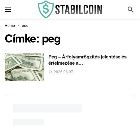
Home
peg
Címke:
peg
Peg – Árfolyamrögzítés jelentése és
értelmezése a…
2026.06.07.