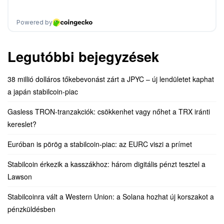
Legutóbbi bejegyzések
38 millió dolláros tőkebevonást zárt a JPYC – új lendületet kaphat
a japán stabilcoin-piac
Gasless TRON-tranzakciók: csökkenhet vagy nőhet a TRX iránti
kereslet?
Euróban is pörög a stabilcoin-piac: az EURC viszi a prímet
Stabilcoin érkezik a kasszákhoz: három digitális pénzt tesztel a
Lawson
Stabilcoinra vált a Western Union: a Solana hozhat új korszakot a
pénzküldésben