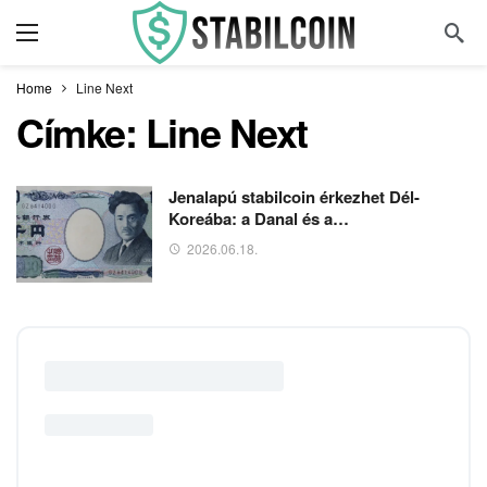
Home
Line Next
Címke:
Line Next
Jenalapú stabilcoin érkezhet Dél-
Koreába: a Danal és a…
2026.06.18.