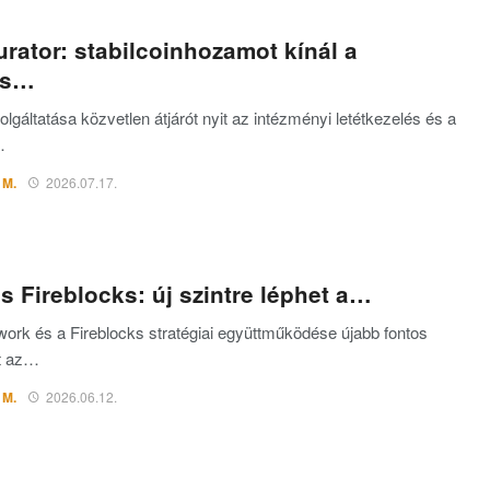
rator: stabilcoinhozamot kínál a
ks…
olgáltatása közvetlen átjárót nyit az intézményi letétkezelés és a
…
 M.
2026.07.17.
s Fireblocks: új szintre léphet a…
ork és a Fireblocks stratégiai együttműködése újabb fontos
et az…
 M.
2026.06.12.