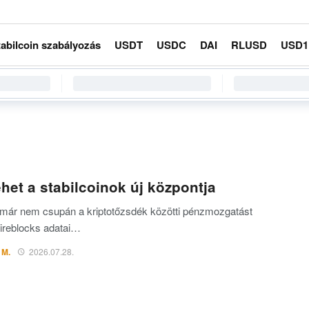
tabilcoin szabályozás
USDT
USDC
DAI
RLUSD
USD1
het a stabilcoinok új központja
k már nem csupán a kriptotőzsdék közötti pénzmozgatást
Fireblocks adatai…
 M.
2026.07.28.