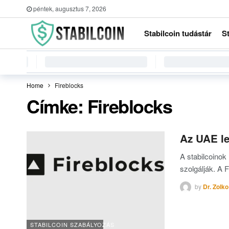
péntek, augusztus 7, 2026
Stabilcoin tudástár
S
Home
Fireblocks
Címke:
Fireblocks
Az UAE le
A stabilcoino
szolgálják. A 
by
Dr. Zolko
STABILCOIN SZABÁLYOZÁS