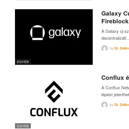
Galaxy Cu
Firebloc
A Galaxy új sz
decentralizált
by
Dr. Zolko
EGYÉB
Conflux é
A Conflux Netw
lépést jelenth
by
Dr. Zolko
EGYÉB