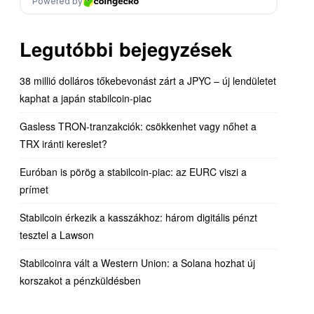
Legutóbbi bejegyzések
38 millió dolláros tőkebevonást zárt a JPYC – új lendületet
kaphat a japán stabilcoin-piac
Gasless TRON-tranzakciók: csökkenhet vagy nőhet a
TRX iránti kereslet?
Euróban is pörög a stabilcoin-piac: az EURC viszi a
prímet
Stabilcoin érkezik a kasszákhoz: három digitális pénzt
tesztel a Lawson
Stabilcoinra vált a Western Union: a Solana hozhat új
korszakot a pénzküldésben