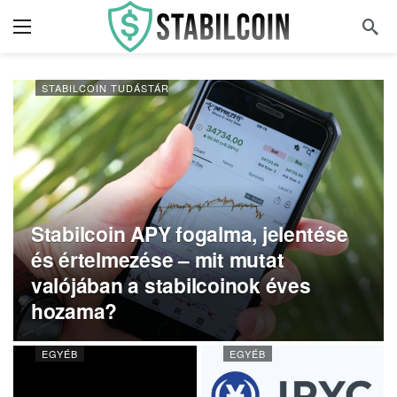
STABILCOIN TUDÁSTÁR
Stabilcoin APY fogalma, jelentése
és értelmezése – mit mutat
valójában a stabilcoinok éves
hozama?
EGYÉB
EGYÉB