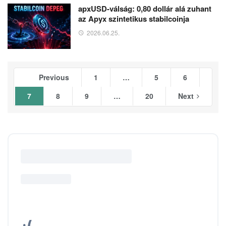
apxUSD-válság: 0,80 dollár alá zuhant
az Apyx szintetikus stabilcoinja
2026.06.25.
Previous
1
…
5
6
7
8
9
…
20
Next