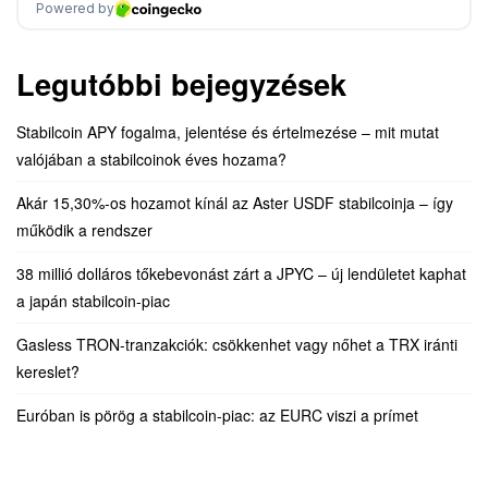
Legutóbbi bejegyzések
Stabilcoin APY fogalma, jelentése és értelmezése – mit mutat
valójában a stabilcoinok éves hozama?
Akár 15,30%-os hozamot kínál az Aster USDF stabilcoinja – így
működik a rendszer
38 millió dolláros tőkebevonást zárt a JPYC – új lendületet kaphat
a japán stabilcoin-piac
Gasless TRON-tranzakciók: csökkenhet vagy nőhet a TRX iránti
kereslet?
Euróban is pörög a stabilcoin-piac: az EURC viszi a prímet