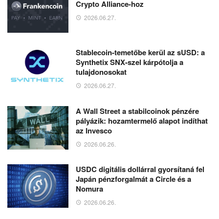
Crypto Alliance-hoz
2026.06.27.
Stablecoin-temetőbe kerül az sUSD: a
Synthetix SNX-szel kárpótolja a
tulajdonosokat
2026.06.27.
A Wall Street a stabilcoinok pénzére
pályázik: hozamtermelő alapot indíthat
az Invesco
2026.06.26.
USDC digitális dollárral gyorsítaná fel
Japán pénzforgalmát a Circle és a
Nomura
2026.06.26.