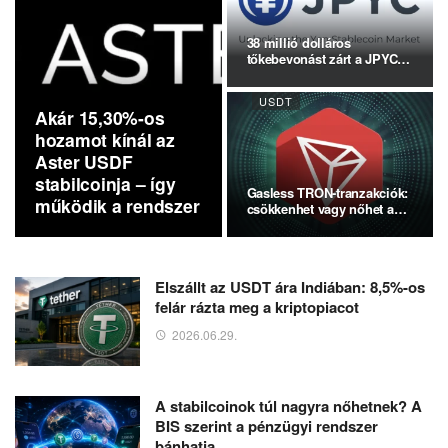
38 millió dolláros
tőkebevonást zárt a JPYC –
új…
USDT
Akár 15,30%-os
hozamot kínál az
Aster USDF
stabilcoinja – így
Gasless TRON-tranzakciók:
működik a rendszer
csökkenhet vagy nőhet a
TRX…
Elszállt az USDT ára Indiában: 8,5%-os
felár rázta meg a kriptopiacot
2026.06.29.
A stabilcoinok túl nagyra nőhetnek? A
BIS szerint a pénzügyi rendszer
bánhatja