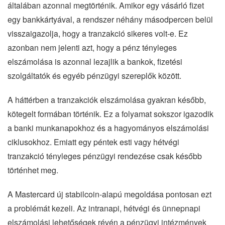
általában azonnal megtörténik. Amikor egy vásárló fizet
egy bankkártyával, a rendszer néhány másodpercen belül
visszaigazolja, hogy a tranzakció sikeres volt-e. Ez
azonban nem jelenti azt, hogy a pénz tényleges
elszámolása is azonnal lezajlik a bankok, fizetési
szolgáltatók és egyéb pénzügyi szereplők között.
A háttérben a tranzakciók elszámolása gyakran később,
kötegelt formában történik. Ez a folyamat sokszor igazodik
a banki munkanapokhoz és a hagyományos elszámolási
ciklusokhoz. Emiatt egy péntek esti vagy hétvégi
tranzakció tényleges pénzügyi rendezése csak később
történhet meg.
A Mastercard új stabilcoin-alapú megoldása pontosan ezt
a problémát kezeli. Az intranapi, hétvégi és ünnepnapi
elszámolási lehetőségek révén a pénzügyi intézmények