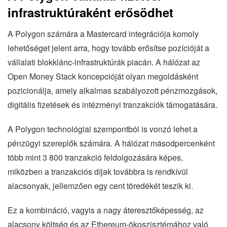
infrastruktúraként erősödhet
A Polygon számára a Mastercard integrációja komoly
lehetőséget jelent arra, hogy tovább erősítse pozícióját a
vállalati blokklánc-infrastruktúrák piacán. A hálózat az
Open Money Stack koncepcióját olyan megoldásként
pozicionálja, amely alkalmas szabályozott pénzmozgások,
digitális fizetések és intézményi tranzakciók támogatására.
A Polygon technológiai szempontból is vonzó lehet a
pénzügyi szereplők számára. A hálózat másodpercenként
több mint 3 800 tranzakció feldolgozására képes,
miközben a tranzakciós díjak továbbra is rendkívül
alacsonyak, jellemzően egy cent töredékét teszik ki.
Ez a kombináció, vagyis a nagy áteresztőképesség, az
alacsony költség és az Ethereum-ökoszisztémához való