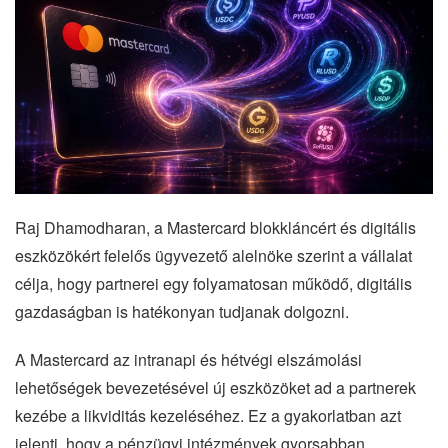
Raj Dhamodharan, a Mastercard blokkláncért és digitális
eszközökért felelős ügyvezető alelnöke szerint a vállalat
célja, hogy partnerei egy folyamatosan működő, digitális
gazdaságban is hatékonyan tudjanak dolgozni.
A Mastercard az intranapi és hétvégi elszámolási
lehetőségek bevezetésével új eszközöket ad a partnerek
kezébe a likviditás kezeléséhez. Ez a gyakorlatban azt
jelenti, hogy a pénzügyi intézmények gyorsabban