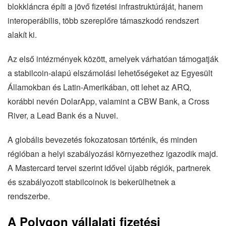
blokkláncra építi a jövő fizetési infrastruktúráját, hanem
interoperábilis, több szereplőre támaszkodó rendszert
alakít ki.
Az első intézmények között, amelyek várhatóan támogatják
a stabilcoin-alapú elszámolási lehetőségeket az Egyesült
Államokban és Latin-Amerikában, ott lehet az ARQ,
korábbi nevén DolarApp, valamint a CBW Bank, a Cross
River, a Lead Bank és a Nuvei.
A globális bevezetés fokozatosan történik, és minden
régióban a helyi szabályozási környezethez igazodik majd.
A Mastercard tervei szerint idővel újabb régiók, partnerek
és szabályozott stabilcoinok is bekerülhetnek a
rendszerbe.
A Polygon vállalati fizetési