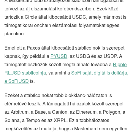
A Mastercard több szabályozott stabilcoin támogatását is
tervezi az új elszámolási keretrendszerben. Ezek közé
tartozik a Circle által kibocsátott USDC, amely már most is
támogat korai onchain elszámolási folyamatokat egyes
piacokon.
Emellett a Paxos által kibocsátott stabilcoinok is szerepet
kapnak, így például a
PYUSD
, az USDG és az USDP. A
támogatott eszközök között megtalálható továbbá a
Ripple
RLUSD stabilcoinja
, valamint a
SoFi saját digitális dollárja,
a SoFiUSD
is.
Ezeket a stabilcoinokat több blokklánc-hálózaton is
elérhetővé teszik. A támogatott hálózatok között szerepel
az Arbitrum, a Base, a Canton, az Ethereum, a Polygon, a
Solana, a Tempo és az XRPL. Ez a többhálózatos
megközelítés azt mutatja, hogy a Mastercard nem egyetlen