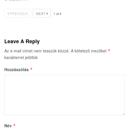
PREVIOUS
NEXT
1
of
4
Leave A Reply
Az e-mail címet nem tesszük közzé.
A kötelező mezőket
*
karakterrel jelöltük
Hozzászólás
*
Név
*