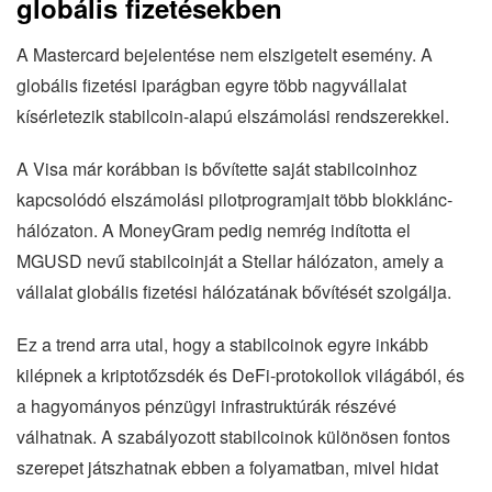
globális fizetésekben
A Mastercard bejelentése nem elszigetelt esemény. A
globális fizetési iparágban egyre több nagyvállalat
kísérletezik stabilcoin-alapú elszámolási rendszerekkel.
A Visa már korábban is bővítette saját stabilcoinhoz
kapcsolódó elszámolási pilotprogramjait több blokklánc-
hálózaton. A MoneyGram pedig nemrég indította el
MGUSD nevű stabilcoinját a Stellar hálózaton, amely a
vállalat globális fizetési hálózatának bővítését szolgálja.
Ez a trend arra utal, hogy a stabilcoinok egyre inkább
kilépnek a kriptotőzsdék és DeFi-protokollok világából, és
a hagyományos pénzügyi infrastruktúrák részévé
válhatnak. A szabályozott stabilcoinok különösen fontos
szerepet játszhatnak ebben a folyamatban, mivel hidat