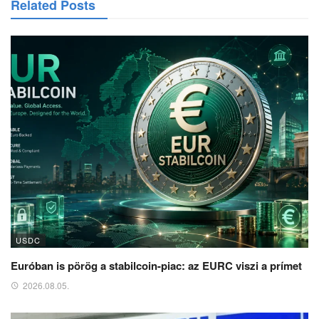
Related Posts
USDC
Euróban is pörög a stabilcoin-piac: az EURC viszi a prímet
2026.08.05.