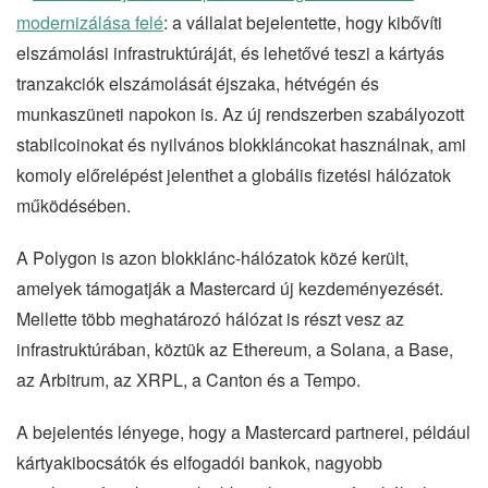
modernizálása felé
: a vállalat bejelentette, hogy kibővíti
elszámolási infrastruktúráját, és lehetővé teszi a kártyás
tranzakciók elszámolását éjszaka, hétvégén és
munkaszüneti napokon is. Az új rendszerben szabályozott
stabilcoinokat és nyilvános blokkláncokat használnak, ami
komoly előrelépést jelenthet a globális fizetési hálózatok
működésében.
A Polygon is azon blokklánc-hálózatok közé került,
amelyek támogatják a Mastercard új kezdeményezését.
Mellette több meghatározó hálózat is részt vesz az
infrastruktúrában, köztük az Ethereum, a Solana, a Base,
az Arbitrum, az XRPL, a Canton és a Tempo.
A bejelentés lényege, hogy a Mastercard partnerei, például
kártyakibocsátók és elfogadói bankok, nagyobb