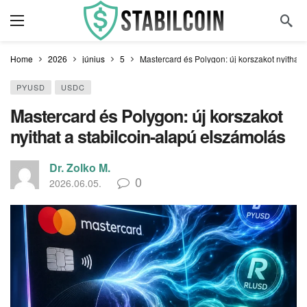
Home
2026
június
5
Mastercard és Polygon: új korszakot nyithat 
PYUSD
USDC
Mastercard és Polygon: új korszakot
nyithat a stabilcoin-alapú elszámolás
Dr. Zolko M.
0
2026.06.05.