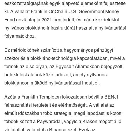
eszközstratégiájának egyik alapvető elemeként fejlesztette
ki. A vállalat Franklin OnChain U.S. Government Money
Fund nevű alapja 2021-ben indult, és már a kezdetektől
nyilvános blokklánc-infrastruktúrát használt a nyilvántartási
folyamatokhoz.
Ez mérföldkőnek számított a hagyományos pénzügyi
szektor és a blokklánc-technológia kapcsolatában, mivel a
termék az első olyan, az Egyesült Államokban bejegyzett
befektetési alapok közé tartozott, amely nyilvános
blokkláncon működő nyilvántartással indult el.
Azóta a Franklin Templeton fokozatosan bővíti a BENJI
felhasználási területeit és elérhetőségét. A vállalat az
elmúlt időszakban több stratégiai megállapodást is kötött,
többek között a Paywarddal, vagyis a Kraken mögött álló
vállalattal, valamint a Binance-szel. Ezek az