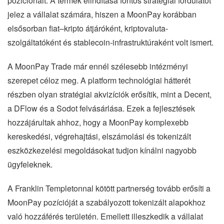
pozicionált. A termék elindítása fontos stratégiai fordulatot
jelez a vállalat számára, hiszen a MoonPay korábban
elsősorban fiat–kripto átjáróként, kriptovaluta-
szolgáltatóként és stablecoin-infrastruktúraként volt ismert.
A MoonPay Trade már ennél szélesebb intézményi
szerepet céloz meg. A platform technológiai hátterét
részben olyan stratégiai akvizíciók erősítik, mint a Decent,
a DFlow és a Sodot felvásárlása. Ezek a fejlesztések
hozzájárultak ahhoz, hogy a MoonPay komplexebb
kereskedési, végrehajtási, elszámolási és tokenizált
eszközkezelési megoldásokat tudjon kínálni nagyobb
ügyfeleknek.
A Franklin Templetonnal kötött partnerség tovább erősíti a
MoonPay pozícióját a szabályozott tokenizált alapokhoz
való hozzáférés területén. Emellett illeszkedik a vállalat