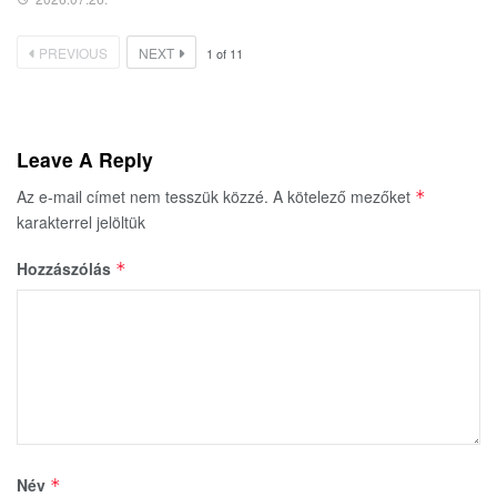
PREVIOUS
NEXT
1
of
11
Leave A Reply
Az e-mail címet nem tesszük közzé.
A kötelező mezőket
*
karakterrel jelöltük
Hozzászólás
*
Név
*