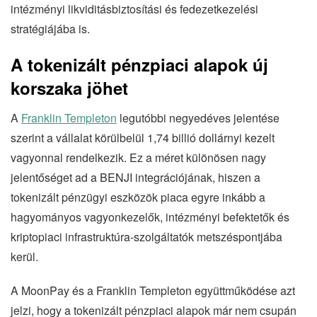
intézményi likviditásbiztosítási és fedezetkezelési
stratégiájába is.
A tokenizált pénzpiaci alapok új
korszaka jöhet
A
Franklin Templeton
legutóbbi negyedéves jelentése
szerint a vállalat körülbelül 1,74 billió dollárnyi kezelt
vagyonnal rendelkezik. Ez a méret különösen nagy
jelentőséget ad a BENJI integrációjának, hiszen a
tokenizált pénzügyi eszközök piaca egyre inkább a
hagyományos vagyonkezelők, intézményi befektetők és
kriptopiaci infrastruktúra-szolgáltatók metszéspontjába
kerül.
A MoonPay és a Franklin Templeton együttműködése azt
jelzi, hogy a tokenizált pénzpiaci alapok már nem csupán