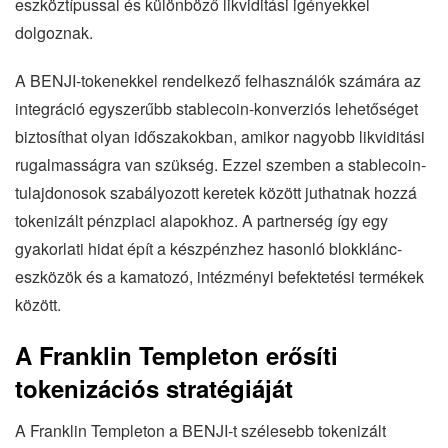
eszköztípussal és különböző likviditási igényekkel
dolgoznak.
A BENJI-tokenekkel rendelkező felhasználók számára az
integráció egyszerűbb stablecoin-konverziós lehetőséget
biztosíthat olyan időszakokban, amikor nagyobb likviditási
rugalmasságra van szükség. Ezzel szemben a stablecoin-
tulajdonosok szabályozott keretek között juthatnak hozzá
tokenizált pénzpiaci alapokhoz. A partnerség így egy
gyakorlati hidat épít a készpénzhez hasonló blokklánc-
eszközök és a kamatozó, intézményi befektetési termékek
között.
A Franklin Templeton erősíti
tokenizációs stratégiáját
A Franklin Templeton a BENJI-t szélesebb tokenizált