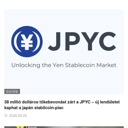
EGYÉB
38 millió dolláros tőkebevonást zárt a JPYC – új lendületet
kaphat a japán stabilcoin-piac
2026.08.06.