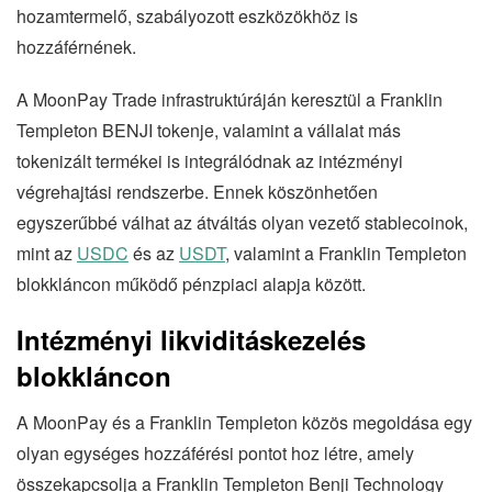
hozamtermelő, szabályozott eszközökhöz is
hozzáférnének.
A MoonPay Trade infrastruktúráján keresztül a Franklin
Templeton BENJI tokenje, valamint a vállalat más
tokenizált termékei is integrálódnak az intézményi
végrehajtási rendszerbe. Ennek köszönhetően
egyszerűbbé válhat az átváltás olyan vezető stablecoinok,
mint az
USDC
és az
USDT
, valamint a Franklin Templeton
blokkláncon működő pénzpiaci alapja között.
Intézményi likviditáskezelés
blokkláncon
A MoonPay és a Franklin Templeton közös megoldása egy
olyan egységes hozzáférési pontot hoz létre, amely
összekapcsolja a Franklin Templeton Benji Technology