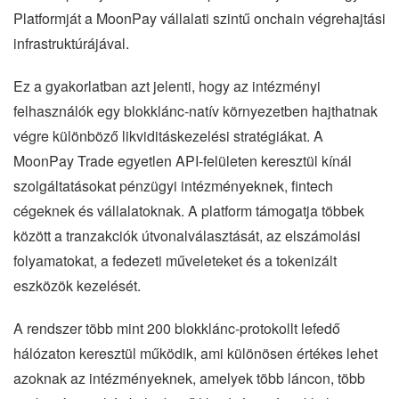
Platformját a MoonPay vállalati szintű onchain végrehajtási
infrastruktúrájával.
Ez a gyakorlatban azt jelenti, hogy az intézményi
felhasználók egy blokklánc-natív környezetben hajthatnak
végre különböző likviditáskezelési stratégiákat. A
MoonPay Trade egyetlen API-felületen keresztül kínál
szolgáltatásokat pénzügyi intézményeknek, fintech
cégeknek és vállalatoknak. A platform támogatja többek
között a tranzakciók útvonalválasztását, az elszámolási
folyamatokat, a fedezeti műveleteket és a tokenizált
eszközök kezelését.
A rendszer több mint 200 blokklánc-protokollt lefedő
hálózaton keresztül működik, ami különösen értékes lehet
azoknak az intézményeknek, amelyek több láncon, több