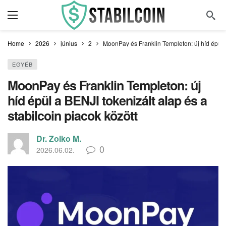
Home
2026
június
2
MoonPay és Franklin Templeton: új híd épül a
EGYÉB
MoonPay és Franklin Templeton: új
híd épül a BENJI tokenizált alap és a
stabilcoin piacok között
Dr. Zolko M.
0
2026.06.02.