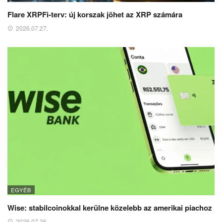
Flare XRPFi-terv: új korszak jöhet az XRP számára
2026.07.27.
EGYÉB
Wise: stabilcoinokkal kerülne közelebb az amerikai piachoz
2026.07.26.