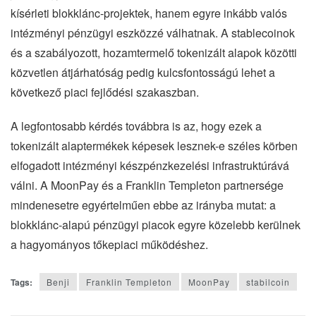
kísérleti blokklánc-projektek, hanem egyre inkább valós
intézményi pénzügyi eszközzé válhatnak. A stablecoinok
és a szabályozott, hozamtermelő tokenizált alapok közötti
közvetlen átjárhatóság pedig kulcsfontosságú lehet a
következő piaci fejlődési szakaszban.
A legfontosabb kérdés továbbra is az, hogy ezek a
tokenizált alaptermékek képesek lesznek-e széles körben
elfogadott intézményi készpénzkezelési infrastruktúrává
válni. A MoonPay és a Franklin Templeton partnersége
mindenesetre egyértelműen ebbe az irányba mutat: a
blokklánc-alapú pénzügyi piacok egyre közelebb kerülnek
a hagyományos tőkepiaci működéshez.
Tags:
Benji
Franklin Templeton
MoonPay
stabilcoin