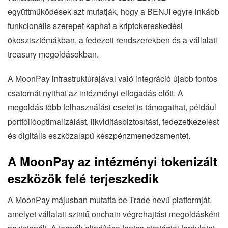
együttműködések azt mutatják, hogy a BENJI egyre inkább
funkcionális szerepet kaphat a kriptokereskedési
ökoszisztémákban, a fedezeti rendszerekben és a vállalati
treasury megoldásokban.
A MoonPay infrastruktúrájával való integráció újabb fontos
csatornát nyithat az intézményi elfogadás előtt. A
megoldás több felhasználási esetet is támogathat, például
portfólióoptimalizálást, likviditásbiztosítást, fedezetkezelést
és digitális eszközalapú készpénzmenedzsmentet.
A MoonPay az intézményi tokenizált
eszközök felé terjeszkedik
A MoonPay májusban mutatta be Trade nevű platformját,
amelyet vállalati szintű onchain végrehajtási megoldásként