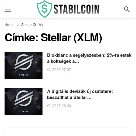
Home
Stellar (XLM)
Címke:
Stellar (XLM)
Blokklánc a segélyezésben: 2%-ra estek
a költségek a…
2026.07.07.
A digitális devizák új csatatere:
beszállhat a Stellar…
2026.06.03.