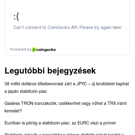
Legutóbbi bejegyzések
38 millió dolláros tőkebevonást zárt a JPYC – új lendületet kaphat
a japán stabilcoin-piac
Gasless TRON-tranzakciók: csökkenhet vagy nőhet a TRX iránti
kereslet?
Euróban is pörög a stabilcoin-piac: az EURC viszi a prímet
Stabilcoin érkezik a kasszákhoz: három digitális pénzt tesztel a