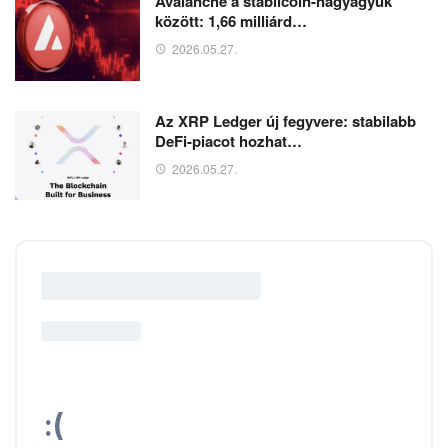
Avalanche a stabilcoin-nagyágyúk
között: 1,66 milliárd…
2026.05.27.
Az XRP Ledger új fegyvere: stabilabb
DeFi-piacot hozhat…
2026.05.27.