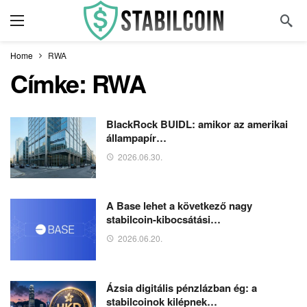
Home
RWA
Címke:
RWA
BlackRock BUIDL: amikor az amerikai
állampapír…
2026.06.30.
A Base lehet a következő nagy
stabilcoin-kibocsátási…
2026.06.20.
Ázsia digitális pénzlázban ég: a
stabilcoinok kilépnek…