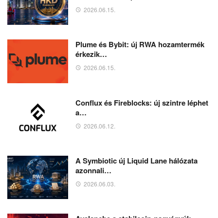
2026.06.15.
Plume és Bybit: új RWA hozamtermék
érkezik…
2026.06.15.
Conflux és Fireblocks: új szintre léphet
a…
2026.06.12.
A Symbiotic új Liquid Lane hálózata
azonnali…
2026.06.03.