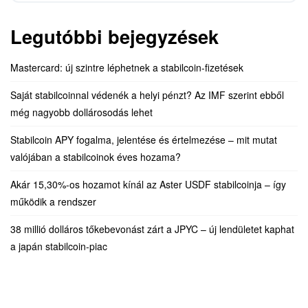
Legutóbbi bejegyzések
Mastercard: új szintre léphetnek a stabilcoin-fizetések
Saját stabilcoinnal védenék a helyi pénzt? Az IMF szerint ebből
még nagyobb dollárosodás lehet
Stabilcoin APY fogalma, jelentése és értelmezése – mit mutat
valójában a stabilcoinok éves hozama?
Akár 15,30%-os hozamot kínál az Aster USDF stabilcoinja – így
működik a rendszer
38 millió dolláros tőkebevonást zárt a JPYC – új lendületet kaphat
a japán stabilcoin-piac