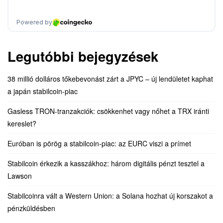
Legutóbbi bejegyzések
38 millió dolláros tőkebevonást zárt a JPYC – új lendületet kaphat
a japán stabilcoin-piac
Gasless TRON-tranzakciók: csökkenhet vagy nőhet a TRX iránti
kereslet?
Euróban is pörög a stabilcoin-piac: az EURC viszi a prímet
Stabilcoin érkezik a kasszákhoz: három digitális pénzt tesztel a
Lawson
Stabilcoinra vált a Western Union: a Solana hozhat új korszakot a
pénzküldésben